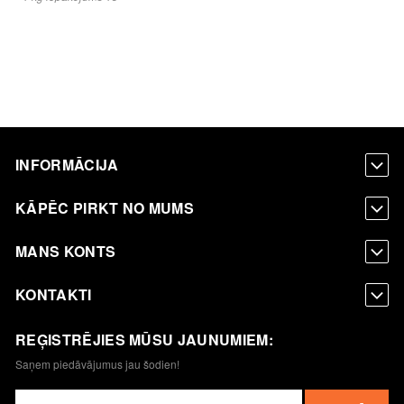
INFORMĀCIJA
KĀPĒC PIRKT NO MUMS
MANS KONTS
KONTAKTI
REĢISTRĒJIES MŪSU JAUNUMIEM:
Saņem piedāvājumus jau šodien!