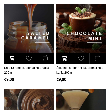
Sāļā Karamele, aromatizēta kafija
Šokolādes Piparmētra, aromatizēta
200 g
kafija 200 g
€9,00
€9,00