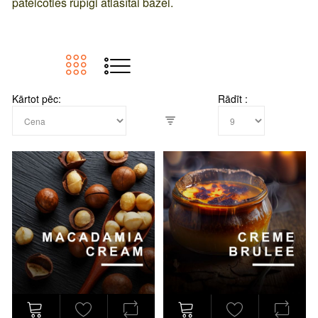
pateicoties rūpīgi atlasītai bāzei.
Kārtot pēc
Rādīt