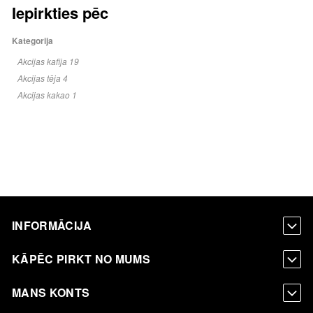
Iepirkties pēc
Kategorija
Akcijas kafija
19
Akcijas tēja
4
Akcijas kakao
1
INFORMĀCIJA
KĀPĒC PIRKT NO MUMS
MANS KONTS