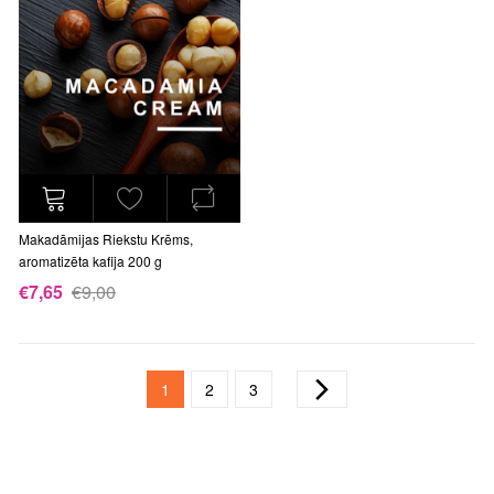
Makadāmijas Riekstu Krēms,
aromatizēta kafija 200 g
€7,65
€9,00
Lapa
You're currently reading page
Lapa
Lapa
Lapa
Talāk
1
2
3