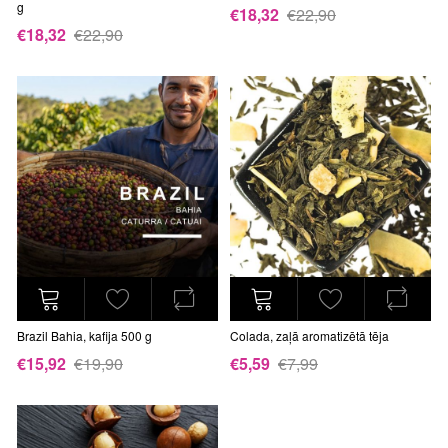
g
€18,32
€22,90
€18,32
€22,90
Brazil Bahia, kafija 500 g
Colada, zaļā aromatizētā tēja
€15,92
€19,90
€5,59
€7,99