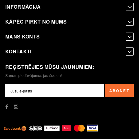
INFORMĀCIJA
KĀPĒC PIRKT NO MUMS
MANS KONTS
KONTAKTI
REĢISTRĒJIES MŪSU JAUNUMIEM:
Saņem piedāvājumus jau šodien!
ABONĒT