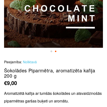
Skip
Pieejamība:
Noliktavā
to
the
Šokolādes Piparmētra, aromatizēta kafija
200 g
beginning
of
€9,00
the
images
Aromatizētā kafija ar tumšās šokolādes un atsvaidzinošās
gallery
piparmētras garšas buķeti un aromātu.