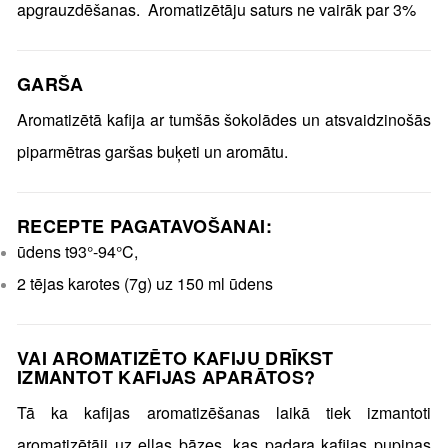
apgrauzdēšanas. Aromatizētāju saturs ne vairāk par 3%
GARŠA
Aromatizētā kafija ar tumšās šokolādes un atsvaidzinošās
piparmētras garšas buķeti un aromātu.
RECEPTE PAGATAVOŠANAI:
ūdens t93°-94°C,
2 tējas karotes (7g) uz 150 ml ūdens
VAI AROMATIZĒTO KAFIJU DRĪKST
IZMANTOT KAFIJAS APARĀTOS?
Tā ka kafijas aromatizēšanas laikā tiek izmantoti
aromatizētāji uz eļļas bāzes, kas padara kafijas pupiņas