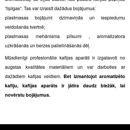
“lipīgas”. Tas var izraisīt dažādus bojājumus:
plastmasas bojājumi dzirnaviņās un iespiedumu
veidošanās tvertnē;
plastmasas mehānisma plīsumi , aromatizatora
uzkrāšanās un berzes palielināšanās dēļ.
Mūsdienīgi profesionālie kafijas aparāti ir izgatavoti no
augstas kvalitātes materiāliem un var darboties ar
dažādiem kafijas veidiem.
Bet izmantojot aromatizēto
kafiju, kafijas aparāts ir jātīra daudz biežāk, lai
novērstu bojājumus.