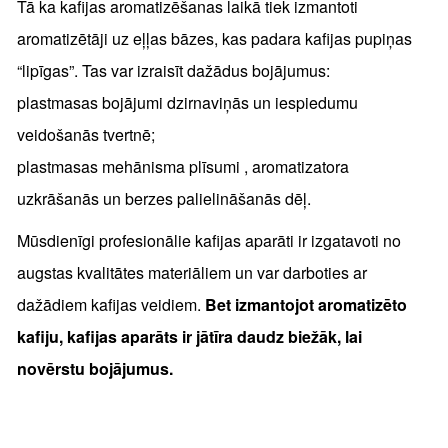
Tā ka kafijas aromatizēšanas laikā tiek izmantoti
aromatizētāji uz eļļas bāzes, kas padara kafijas pupiņas
“lipīgas”. Tas var izraisīt dažādus bojājumus:
plastmasas bojājumi dzirnaviņās un iespiedumu
veidošanās tvertnē;
plastmasas mehānisma plīsumi , aromatizatora
uzkrāšanās un berzes palielināšanās dēļ.
Mūsdienīgi profesionālie kafijas aparāti ir izgatavoti no
augstas kvalitātes materiāliem un var darboties ar
dažādiem kafijas veidiem.
Bet izmantojot aromatizēto
kafiju, kafijas aparāts ir jātīra daudz biežāk, lai
novērstu bojājumus.