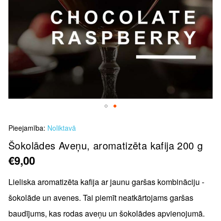
Skip
Pieejamība:
Noliktavā
to
the
Šokolādes Aveņu, aromatizēta kafija 200 g
beginning
€9,00
of
the
Lieliska aromatizēta kafija ar jaunu garšas kombināciju -
images
šokolāde un avenes. Tai piemīt neatkārtojams garšas
gallery
baudījums, kas rodas aveņu un šokolādes apvienojumā.