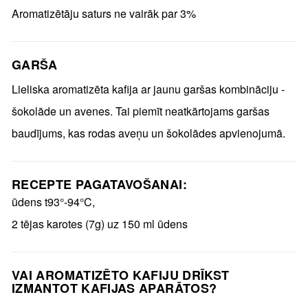
Aromatizētāju saturs ne vairāk par 3%
GARŠA
Lieliska aromatizēta kafija ar jaunu garšas kombināciju -
šokolāde un avenes. Tai piemīt neatkārtojams garšas
baudījums, kas rodas aveņu un šokolādes apvienojumā.
RECEPTE PAGATAVOŠANAI:
ūdens t93°-94°C,
2 tējas karotes (7g) uz 150 ml ūdens
VAI AROMATIZĒTO KAFIJU DRĪKST
IZMANTOT KAFIJAS APARĀTOS?