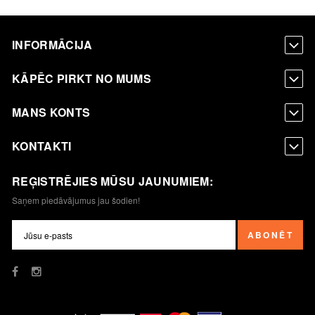
INFORMĀCIJA
KĀPĒC PIRKT NO MUMS
MANS KONTS
KONTAKTI
REĢISTRĒJIES MŪSU JAUNUMIEM:
Saņem piedāvājumus jau šodien!
ABONĒT