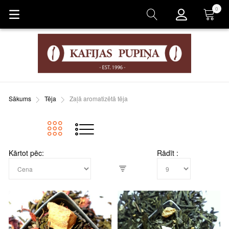
0
Grozs
Sākums
Tēja
Zaļā aromatizētā tēja
Kārtot pēc
Rādīt