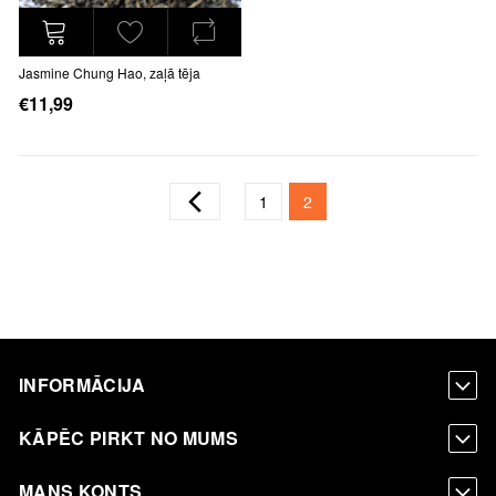
Jasmine Chung Hao, zaļā tēja
€11,99
Lapa
Lapa
Iepriekšējais
Lapa
You're currently reading pa
1
2
INFORMĀCIJA
KĀPĒC PIRKT NO MUMS
MANS KONTS