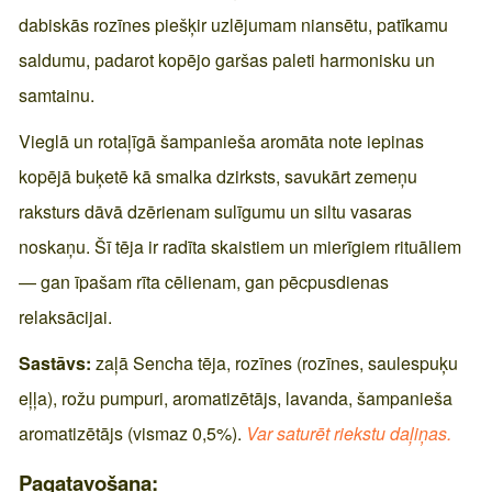
dabiskās rozīnes piešķir uzlējumam niansētu, patīkamu
saldumu, padarot kopējo garšas paleti harmonisku un
samtainu.
Vieglā un rotaļīgā šampanieša aromāta note iepinas
kopējā buķetē kā smalka dzirksts, savukārt zemeņu
raksturs dāvā dzērienam sulīgumu un siltu vasaras
noskaņu. Šī tēja ir radīta skaistiem un mierīgiem rituāliem
— gan īpašam rīta cēlienam, gan pēcpusdienas
relaksācijai.
Sastāvs:
zaļā Sencha tēja, rozīnes (rozīnes, saulespuķu
eļļa), rožu pumpuri, aromatizētājs, lavanda, šampanieša
aromatizētājs (vismaz 0,5%).
Var saturēt riekstu daļiņas.
Pagatavošana: