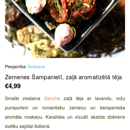
Skip
Pieejamība:
Noliktavā
to
the
Zemenes Šampanietī, zaļā aromatizētā tēja
beginning
€4,99
of
the
Smalki ziedaina
Sencha
zaļā tēja ar lavandu, rožu
images
pumpuriem un romantisku zemeņu un šampanieša
gallery
aromāta noskaņu. Karalisks un vizuāli skaists dzēriens
svētku sajūtai ikdienā.