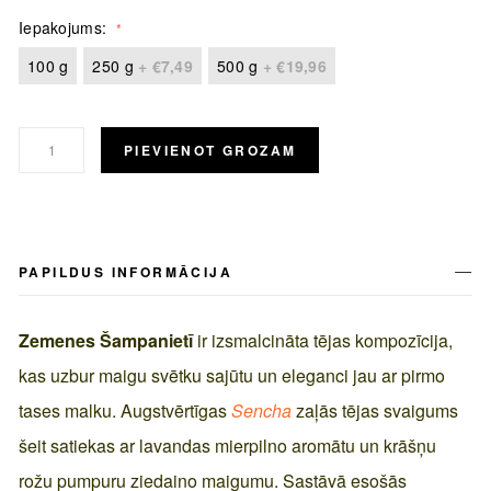
Iepakojums
100 g
250 g
+
€7,49
500 g
+
€19,96
PIEVIENOT GROZAM
PAPILDUS INFORMĀCIJA
Zemenes Šampanietī
ir izsmalcināta tējas kompozīcija,
kas uzbur maigu svētku sajūtu un eleganci jau ar pirmo
tases malku. Augstvērtīgas
Sencha
zaļās tējas svaigums
šeit satiekas ar lavandas mierpilno aromātu un krāšņu
rožu pumpuru ziedaino maigumu. Sastāvā esošās