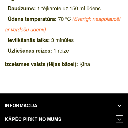
Daudzums:
1 tējkarote uz 150 ml ūdens
Ūdens temperatūra:
70 °C
(Svarīgi: neapplaucēt
ar verdošu ūdeni!)
Ievilkšanās laiks:
3 minūtes
Uzliešanas reizes:
1 reize
Izcelsmes valsts (tējas bāzei):
Ķīna
INFORMĀCIJA
KĀPĒC PIRKT NO MUMS