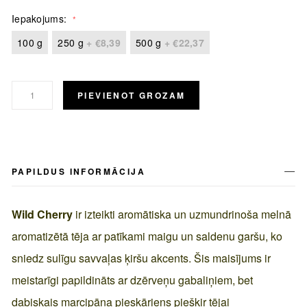
Iepakojums
100 g
250 g
+
€8,39
500 g
+
€22,37
PIEVIENOT GROZAM
PAPILDUS INFORMĀCIJA
Wild Cherry
ir izteikti aromātiska un uzmundrinoša melnā
aromatizētā tēja ar patīkami maigu un saldenu garšu, ko
sniedz sulīgu savvaļas ķiršu akcents. Šis maisījums ir
meistarīgi papildināts ar dzērveņu gabaliņiem, bet
dabiskais marcipāna pieskāriens piešķir tējai