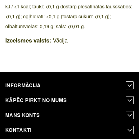
kJ / <1 kcal; tauki: <0,1 g (tostarp piesātinātās taukskābes:
<0,1 g); ogļhidrāti: <0,1 g (tostarp cukuri: <0,1 g);
olbaltumvielas: 0,19 g; sāls: <0,01 g.
Izcelsmes valsts:
Vācija
INFORMĀCIJA
KĀPĒC PIRKT NO MUMS
MANS KONTS
KONTAKTI