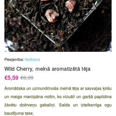
Skip
Pieejamība:
Noliktavā
to
the
Wild Cherry, melnā aromatizētā tēja
beginning
€5,59
€6,99
of
the
Aromātiska un uzmundrinoša melnā tēja ar savvaļas ķiršu
images
un maiga marcipāna notīm, ko vizuāli un garšā papildina
gallery
žāvētu dzērveņu gabaliņi. Salda un izteiksmīga ogu
baudījuma tase.