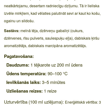
neatkārtojamu, desertam radniecīgu dziļumu. Tā ir lieliska
izvēle mirkļiem, kad vēlaties palutināt sevi ar kaut ko košu,
ogainu un sildošu.
Sastāvs:
melnā tēja, dzērveņu gabaliņi (cukurs,
dzērvenes, rīsu pulveris, saulespuķu eļļa), dabiskais ķiršu
aromatizētājs, dabiskais marcipāna aromatizētājs.
Pagatavošana:
Daudzums:
1 tējkarote uz 200 ml ūdens
Ūdens temperatūra:
90–100 °C
Ievilkšanās laiks:
3–5 minūtes
Uzliešanas reizes:
1 reize
Uzturvērtība (100 ml uzlējuma):
Enerģētiskā vērtība: 3