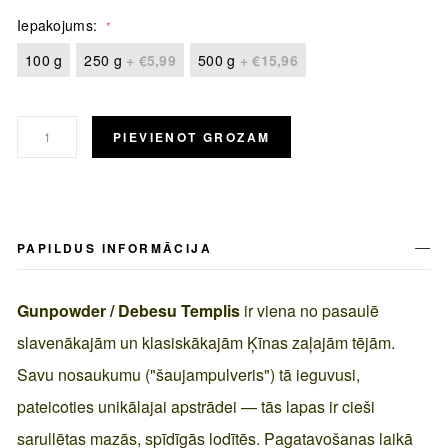
Iepakojums
100 g
250 g
+
€5,99
500 g
+
€15,96
PIEVIENOT GROZAM
PAPILDUS INFORMĀCIJA
Gunpowder / Debesu Templis
ir viena no pasaulē
slavenākajām un klasiskākajām Ķīnas zaļajām tējām.
Savu nosaukumu ("šaujampulveris") tā ieguvusi,
pateicoties unikālajai apstrādei — tās lapas ir cieši
sarullētas mazās, spīdīgās lodītēs. Pagatavošanas laikā