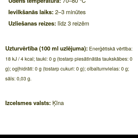
Ūdens temperatūra:
70–80 °C
Ievilkšanās laiks:
2–3 minūtes
Uzliešanas reizes:
līdz 3 reizēm
Uzturvērtība (100 ml uzlējuma):
Enerģētiskā vērtība:
18 kJ / 4 kcal; tauki: 0 g (tostarp piesātinātās taukskābes: 0
g); ogļhidrāti: 0 g (tostarp cukuri: 0 g); olbaltumvielas: 0 g;
sāls: 0,03 g.
Izcelsmes valsts:
Ķīna