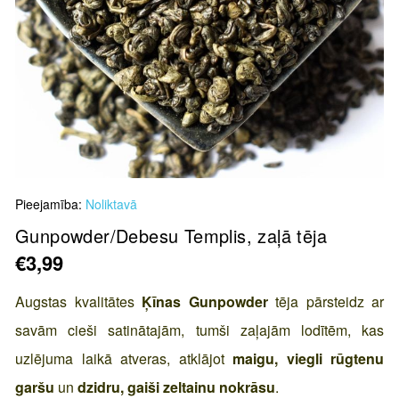
Skip
Pieejamība:
Noliktavā
to
the
Gunpowder/Debesu Templis, zaļā tēja
beginning
€3,99
of
the
Augstas kvalitātes
Ķīnas Gunpowder
tēja pārsteidz ar
images
savām cieši satinātajām, tumši zaļajām lodītēm, kas
gallery
uzlējuma laikā atveras, atklājot
maigu, viegli rūgtenu
garšu
un
dzidru, gaiši zeltainu nokrāsu
.