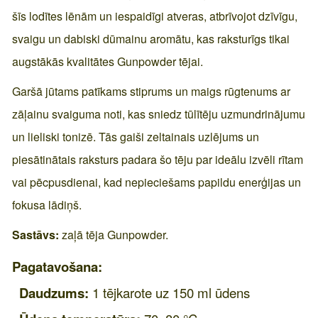
šīs lodītes lēnām un iespaidīgi atveras, atbrīvojot dzīvīgu,
svaigu un dabiski dūmainu aromātu, kas raksturīgs tikai
augstākās kvalitātes Gunpowder tējai.
Garšā jūtams patīkams stiprums un maigs rūgtenums ar
zāļainu svaiguma noti, kas sniedz tūlītēju uzmundrinājumu
un lieliski tonizē. Tās gaiši zeltainais uzlējums un
piesātinātais raksturs padara šo tēju par ideālu izvēli rītam
vai pēcpusdienai, kad nepieciešams papildu enerģijas un
fokusa lādiņš.
Sastāvs:
zaļā tēja Gunpowder.
Pagatavošana:
Daudzums:
1 tējkarote uz 150 ml ūdens