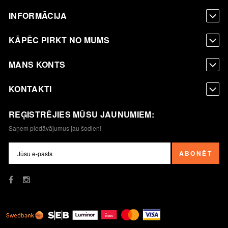
INFORMĀCIJA
KĀPĒC PIRKT NO MUMS
MANS KONTS
KONTAKTI
REĢISTRĒJIES MŪSU JAUNUMIEM:
Saņem piedāvājumus jau šodien!
ABONĒT