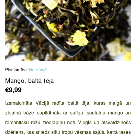
Skip
Pieejamība:
Noliktavā
to
the
Mango, baltā tēja
beginning
€9,99
of
the
Izsmalcināta Vācijā radīta baltā tēja, kuras maigā un
images
zīdainā bāze papildināta ar sulīgu, saulainu mango un
gallery
romantisku rožu ziedlapiņu noti. Viegls un atsvaidzinošs
dzēriens, kas sniedz siltu tropu vēsmas sajūtu katrā tases