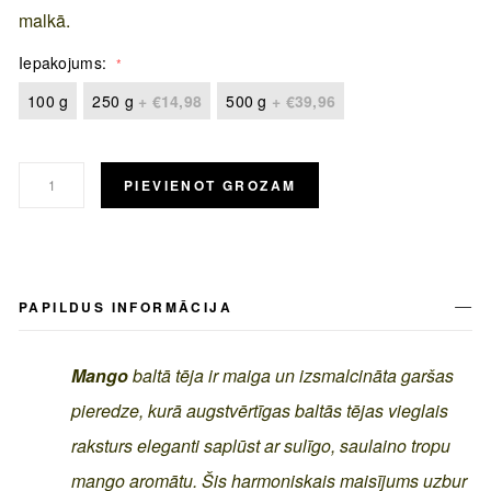
malkā.
Iepakojums
100 g
250 g
+
€14,98
500 g
+
€39,96
PIEVIENOT GROZAM
PAPILDUS INFORMĀCIJA
Mango
baltā tēja ir maiga un izsmalcināta garšas
pieredze, kurā augstvērtīgas baltās tējas vieglais
raksturs eleganti saplūst ar sulīgo, saulaino tropu
mango aromātu. Šis harmoniskais maisījums uzbur