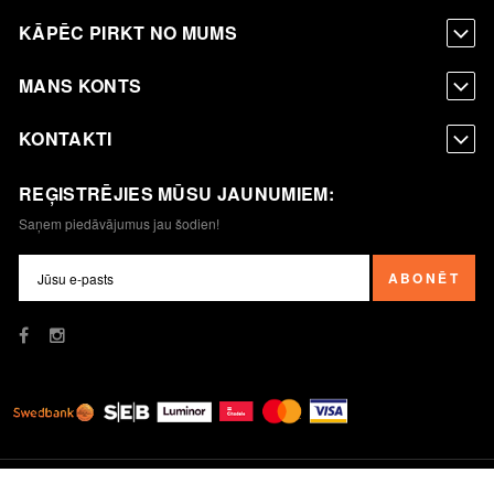
KĀPĒC PIRKT NO MUMS
MANS KONTS
KONTAKTI
REĢISTRĒJIES MŪSU JAUNUMIEM:
Saņem piedāvājumus jau šodien!
ABONĒT