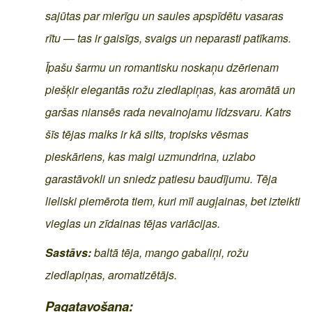
sajūtas par mierīgu un saules apspīdētu vasaras
rītu — tas ir gaisīgs, svaigs un neparasti patīkams.
Īpašu šarmu un romantisku noskaņu dzērienam
piešķir elegantās rožu ziedlapiņas, kas aromātā un
garšas niansēs rada nevainojamu līdzsvaru. Katrs
šīs tējas malks ir kā silts, tropisks vēsmas
pieskāriens, kas maigi uzmundrina, uzlabo
garastāvokli un sniedz patiesu baudījumu. Tēja
lieliski piemērota tiem, kuri mīl augļainas, bet izteikti
vieglas un zīdainas tējas variācijas.
Sastāvs:
baltā tēja, mango gabaliņi, rožu
ziedlapiņas, aromatizētājs.
Pagatavošana: