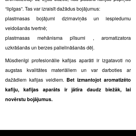
“lipīgas”. Tas var izraisīt dažādus bojājumus:
plastmasas bojājumi dzirnaviņās un iespiedumu
veidošanās tvertnē;
plastmasas mehānisma plīsumi , aromatizatora
uzkrāšanās un berzes palielināšanās dēļ.
Mūsdienīgi profesionālie kafijas aparāti ir izgatavoti no
augstas kvalitātes materiāliem un var darboties ar
dažādiem kafijas veidiem.
Bet izmantojot aromatizēto
kafiju, kafijas aparāts ir jātīra daudz biežāk, lai
novērstu bojājumus.