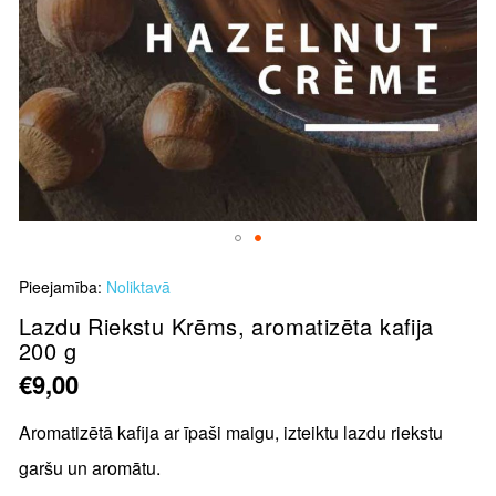
Skip
Pieejamība:
Noliktavā
to
the
Lazdu Riekstu Krēms, aromatizēta kafija
200 g
beginning
of
€9,00
the
images
Aromatizētā kafija ar īpaši maigu, izteiktu lazdu riekstu
gallery
garšu un aromātu.