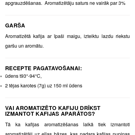
apgrauzdēšanas. Aromatizētāju saturs ne vairāk par 3%
GARŠA
Aromatizētā kafija ar īpaši maigu, izteiktu lazdu riekstu
garšu un aromātu.
RECEPTE PAGATAVOŠANAI:
ūdens t93°-94°C,
2 tējas karotes (7g) uz 150 ml ūdens
VAI AROMATIZĒTO KAFIJU DRĪKST
IZMANTOT KAFIJAS APARĀTOS?
Tā ka kafijas aromatizēšanas laikā tiek izmantoti
aromatizētāji uz eļļas bāzes, kas padara kafijas pupiņas