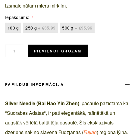
izsmalcinātam miera mirklim.
Iepakojums
100 g
250 g
+
€35,99
500 g
+
€95,96
PIEVIENOT GROZAM
PAPILDUS INFORMĀCIJA
Silver Needle (Bai Hao Yin Zhen)
, pasaulē pazīstama kā
"Sudrabas Adatas", ir pati elegantākā, rafinētākā un
augstāk vērtētā baltā tēja pasaulē. Šis ekskluzīvais
dzēriens nāk no slavenā Fudzjanas (
Fujian
) reģiona Ķīnā.