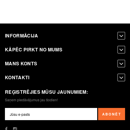
INFORMĀCIJA
KĀPĒC PIRKT NO MUMS
MANS KONTS
KONTAKTI
REĢISTRĒJIES MŪSU JAUNUMIEM:
Saņem piedāvājumus jau šodien!
ABONĒT