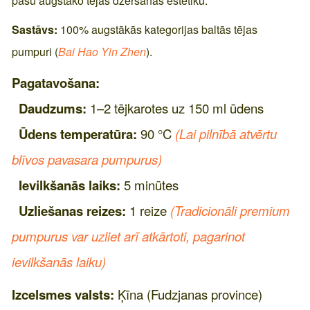
pašu augstāko tējas dzeršanas estētiku.
Sastāvs:
100% augstākās kategorijas baltās tējas
pumpuri (
Bai Hao Yin Zhen
).
Pagatavošana:
Daudzums:
1–2 tējkarotes uz 150 ml ūdens
Ūdens temperatūra:
90 °C
(Lai pilnībā atvērtu
blīvos pavasara pumpurus)
Ievilkšanās laiks:
5 minūtes
Uzliešanas reizes:
1 reize
(Tradicionāli premium
pumpurus var uzliet arī atkārtoti, pagarinot
ievilkšanās laiku)
Izcelsmes valsts:
Ķīna (Fudzjanas province)