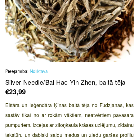
Skip
Pieejamība:
Noliktavā
to
the
Silver Needle/Bai Hao Yin Zhen, baltā tēja
beginning
€23,99
of
the
Elitāra un leģendāra Ķīnas baltā tēja no Fudzjanas, kas
images
sastāv tikai no ar rokām vāktiem, neatvērtiem pavasara
gallery
pumpuriem. Izceļas ar ziloņkaula krāsas uzlējumu, zīdainu
tekstūru un dabiski saldu medus un ziedu garšas profilu