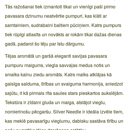
Tās ražošanai tiek izmantoti tikai un vienīgi paši pirmo
pavasara dzinumu neatvērtie pumpuri, kas klāti ar
samtainiem, sudrabaini baltiem pūciņiem. Katrs pumpurs
tiek rūpīgi atlasīts un novākts ar rokām tikai dažas dienas
gadā, padarot šo tēju par īstu dārgumu.
Tējas aromātā un garšā eleganti savijas pavasara
pumpuru maigums, viegla savvaļas medus notis un
smalks kalnu ziedu aromāts. Katrs malks atklājas kā
gaisīga salduma, tīrības un svaiguma harmonija, sniedzot
sajūtu, it kā pirmais rīta saules stars pieskartos aukslējām.
Tekstūra ir zīdaini gluda un maiga, atstājot vieglu,
nomierinošu pēcgaršu. Silver Needle ir ideāla izvēle tiem,
kas meklē pavasarīgu vieglumu, dabisku sastāva tīrību un