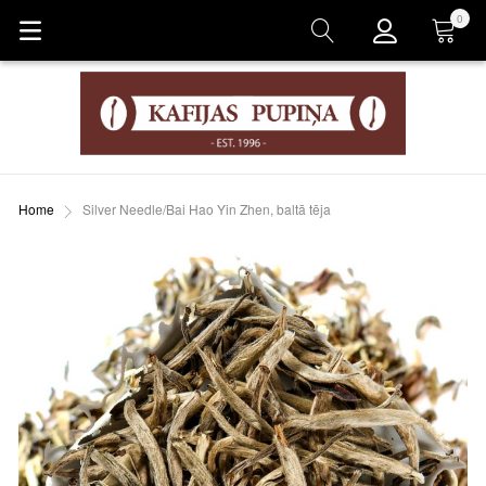
0
Grozs
Home
Silver Needle/Bai Hao Yin Zhen, baltā tēja
Skip
to
the
end
of
the
images
gallery