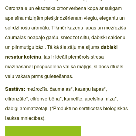
Citronzāle un eksotiskā citronverbēna kopā ar sulīgām
apelsīna miziņām piešķir dzērienam vieglu, elegantu un
spirdzinošu aromātu. Tikmēr kazeņu lapas un mežrozīšu
čaumalas noapaļo garšu, sniedzot siltu, dabiski saldenu
un pilnmutīgu bāzi. Tā kā šis zāļu maisījums
dabiski
nesatur kofeīnu
, tas ir ideāli piemērots stresa
mazināšanai pēcpusdienā vai kā mājīgs, sildošs rituāls
vēlu vakarā pirms gulētiešanas.
Sastāvs:
mežrozīšu čaumalas*, kazeņu lapas*,
citronzāle*, citronverbēna*, kumelīte, apelsīna miza*,
dabīgi aromatizētāji. (*Produkti no sertificētas bioloģiskās
lauksaimniecības).