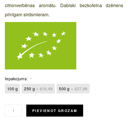
citronverbēnas aromātu. Dabiski bezkofeīna dzēriens
pilnīgam sirdsmieram.
Iepakojums
100 g
250 g
+
€10,49
500 g
+
€27,96
PIEVIENOT GROZAM