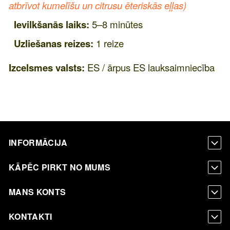
atbrīvot kumelīšu un citrusu ēteriskās eļļas)
Ievilkšanās laiks:
5–8 minūtes
Uzliešanas reizes:
1 reize
Izcelsmes valsts:
ES / ārpus ES lauksaimniecība
INFORMĀCIJA
KĀPĒC PIRKT NO MUMS
MANS KONTS
KONTAKTI