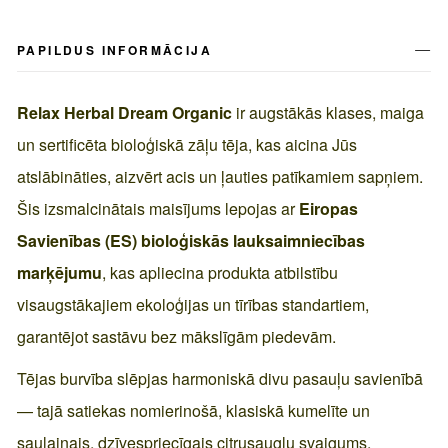
PAPILDUS INFORMĀCIJA
Relax Herbal Dream Organic
ir augstākās klases, maiga
un sertificēta bioloģiskā zāļu tēja, kas aicina Jūs
atslābināties, aizvērt acis un ļauties patīkamiem sapņiem.
Šis izsmalcinātais maisījums lepojas ar
Eiropas
Savienības (ES) bioloģiskās lauksaimniecības
marķējumu
, kas apliecina produkta atbilstību
visaugstākajiem ekoloģijas un tīrības standartiem,
garantējot sastāvu bez mākslīgām piedevām.
Tējas burvība slēpjas harmoniskā divu pasauļu savienībā
— tajā satiekas nomierinošā, klasiskā kumelīte un
saulainais, dzīvespriecīgais citrusaugļu svaigums.