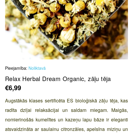
Skip
Pieejamība:
Noliktavā
to
the
Relax Herbal Dream Organic, zāļu tēja
beginning
€6,99
of
the
Augstākās klases sertificēta ES bioloģiskā zāļu tēja, kas
images
radīta dziļai relaksācijai un saldam miegam. Maigās,
gallery
nomierinošās kumelītes un kazeņu lapu bāze ir eleganti
atsvaidzināta ar saulainu citronzāles, apelsīna miziņu un