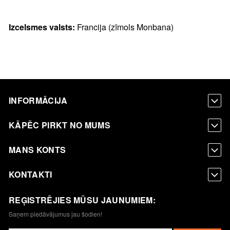
Izcelsmes valsts:
Francija (zīmols Monbana)
INFORMĀCIJA
KĀPĒC PIRKT NO MUMS
MANS KONTS
KONTAKTI
REĢISTRĒJIES MŪSU JAUNUMIEM:
Saņem piedāvājumus jau šodien!