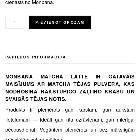
cienasts no Monbana.
PIEVIENOT GROZAM
PAPILDUS INFORMĀCIJA
MONBANA MATCHA LATTE IR GATAVAIS
MAISĪJUMS AR MATCHA TĒJAS PULVERA, KAS
NODROŠINA RAKSTURĪGO ZAĻTĪRO KRĀSU UN
SVAIGĀS TĒJAS NOTIS.
Produkts ir piemērots gan karstam, gan aukstam
lietojumam — ideāli gan rīta uzrāvienam, gan mierīgai
pēcpusdienai. Vegāniem piemērots un bez mākslīgām
krāsvielām vai aromātiem.