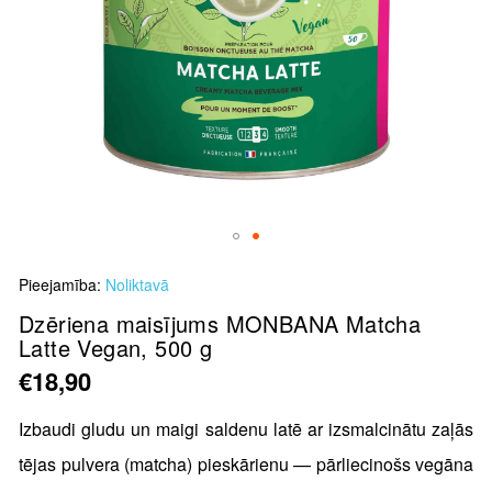
Skip
Pieejamība:
Noliktavā
to
the
Dzēriena maisījums MONBANA Matcha
Latte Vegan, 500 g
beginning
of
€18,90
the
images
Izbaudi gludu un maigi saldenu latē ar izsmalcinātu zaļās
gallery
tējas pulvera (matcha) pieskārienu — pārliecinošs vegāna