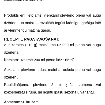
Produkts ērti lietojams: vienkārši pievieno pienu vai augu
dzērienu un maisi — rezultātā iegūsi krēmīgu, garšīgu latē
ar vienmērīgu matcha garšu.
RECEPTE PAGATAVOŠANAI:
2 tējkarotes (~10 g) maisījuma uz 200 ml piena vai augu
dzēriena.
Karstam: uzkarsē 200 ml piena līdz ~65 °C
Aukstam: pievieno ledus, maisi ar aukstu pienu vai augu
dzērienu.
Papildinājums: pievieno 3 ml ķiršu, zemeņu vai
kokosriekstu sīrupa, lai iegūtu īpašu sezonālu variantu.
Apmēram 50 krūzēm.