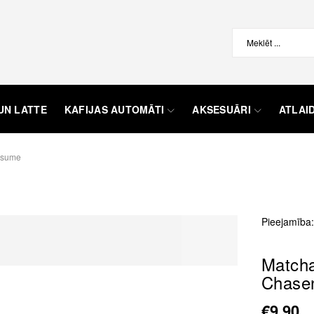
UN LATTE
KAFIJAS AUTOMĀTI
AKSESUĀRI
ATLAI
Yasume
Pieejamība:
Matcha
Chase
€9,90