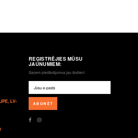
REĢISTRĒJIES MŪSU
JAUNUMIEM:
Saņem piedāvājumus jau šodien!
UPE, LV-
ABONĒT
V