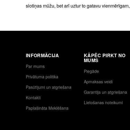
slotiņas mūžu, bet arī uztur to gatavu vienmērīga
INFORMĀCIJA
KĀPĒC PIRKT NO
MUMS
Par mums
Piegāde
Privātuma politika
Apmaksas veidi
Pasūtījumi un atgriešana
Garantija un atgriešana
Kontakti
Lietošanas noteikumi
Paplašināta Meklēšana