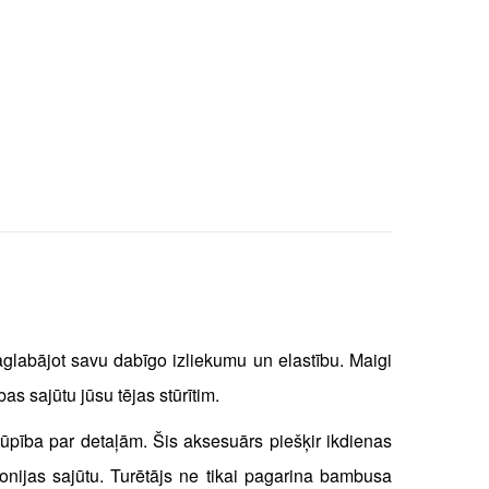
aglabājot savu dabīgo izliekumu un elastību. Maigi
s sajūtu jūsu tējas stūrītim.
 rūpība par detaļām. Šis aksesuārs piešķir ikdienas
nijas sajūtu. Turētājs ne tikai pagarina bambusa