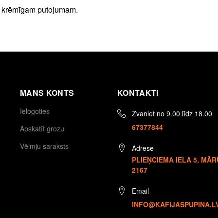
m, krēmīgam putojumam.
MANS KONTS
KONTAKTI
Ielogoties
Zvaniet no 9.00 līdz 18.00
67377844
Apskatīt grozu
Vēlmju saraksts
Adrese
PLIEŅCIEMA IELA 5, MĀR
2167
Email
INFO@KAFIJASPUPINA.L