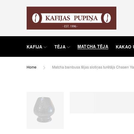
MATCHA TĒJA
KAFIJA
TĒJA
KAKAO 
Home
Matcha bambusa tējas slotiņas turētājs Chasen 
Skip
to
the
end
of
the