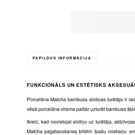
Skip
to
the
beginning
PAPILDUS INFORMĀCIJA
of
the
images
FUNKCIONĀLS UN ESTĒTISKS AKSESUĀ
gallery
Porcelāna Matcha bambusa slotiņas turētājs ir radī
vēsā porcelāna virsma palīdz uzturēt bambusa šķiedr
Ikreiz, kad novietojat slotiņu uz turētāja, atdzīv
Matcha pagatavošanas brīdim īpašu noskaņu: smal