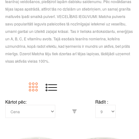
teanīna) veidošanos, piešķirot lapām dabisku saldenumu. Pēc novākšanas
tējas lapas apstrādā, attīrot tās no dzīslām un stiebriņiem, un samaļ granīta
maltuvēs īpaši smalkā pulverī. VECELĪBAS IEGUVUMI: Matcha pulveris
savu popularitāti ieguvis pateicoties tā nozīmīgajai ietekmei uz veselību,
umami garšai un izteikti zaļajai krāsai. Tas ir lielisks antioksidantu, enerģijas
un A, B, C, E vitamīnu avots. Tajā esošais teanīns nomierina, kofeīns
uzmundrina, kopā radot efektu, kad ķermenis ir mundrs un aktīvs, bet prāts
mierīgs. Dzerot Matcha tēju tiek dzertas arī tējas lapiņas, tādējādi uzņemot
visas aktīvās vielas 100%.
Kārtot pēc
Rādīt