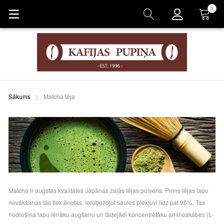
0
Grozs
Sākums
Matcha tēja
Matcha ir augstas kvalitātes Japānas zaļās tējas pulveris. Pirms tējas lapu
novākšanas tās tiek ēnotas, ierobežojot saules piekļuvi līdz pat 95%. Tas
nodrošina lapu lēnāku augšanu un tādejādi koncentrētāku aminoskābes (L-