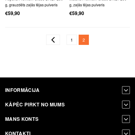
g, grauzdēts zaļās tējas pulveris
g, zaļās tējas pulveris
€59,90
€59,90
Lapa
Lapa
Iepriekšējais
Lapa
You're currently reading pa
1
2
INFORMĀCIJA
KĀPĒC PIRKT NO MUMS
MANS KONTS
KONTAKTI