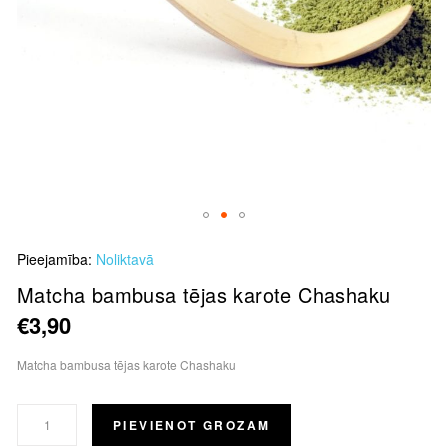
Skip
Pieejamība:
Noliktavā
to
the
Matcha bambusa tējas karote Chashaku
beginning
€3,90
of
the
Matcha bambusa tējas karote Chashaku
images
gallery
PIEVIENOT GROZAM