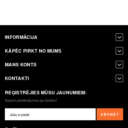
INFORMĀCIJA
KĀPĒC PIRKT NO MUMS
MANS KONTS
KONTAKTI
REĢISTRĒJIES MŪSU JAUNUMIEM:
Saņem piedāvājumus jau šodien!
ABONĒT