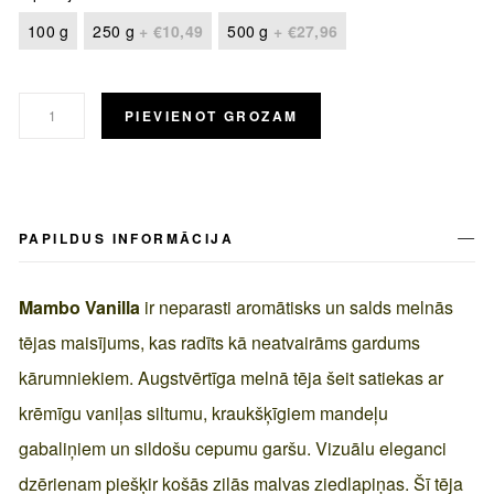
100 g
250 g
+
€10,49
500 g
+
€27,96
PIEVIENOT GROZAM
PAPILDUS INFORMĀCIJA
Mambo Vanilla
ir neparasti aromātisks un salds melnās
tējas maisījums, kas radīts kā neatvairāms gardums
kārumniekiem. Augstvērtīga melnā tēja šeit satiekas ar
krēmīgu vaniļas siltumu, kraukšķīgiem mandeļu
gabaliņiem un sildošu cepumu garšu. Vizuālu eleganci
dzērienam piešķir košās zilās malvas ziedlapiņas. Šī tēja