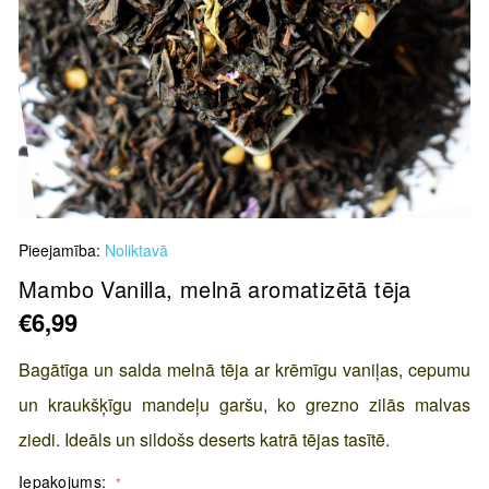
Skip
Pieejamība:
Noliktavā
to
the
Mambo Vanilla, melnā aromatizētā tēja
beginning
€6,99
of
the
Bagātīga un salda melnā tēja ar krēmīgu vaniļas, cepumu
images
un kraukšķīgu mandeļu garšu, ko grezno zilās malvas
gallery
ziedi. Ideāls un sildošs deserts katrā tējas tasītē.
Iepakojums