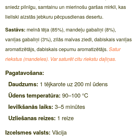
sniedz pilnīgu, samtainu un mierinošu garšas mirkli, kas
lieliski aizstās jebkuru pēcpusdienas desertu.
Sastāvs:
melnā tēja (85%), mandeļu gabaliņi (8%),
vaniļas gabaliņi (3%), zilās malvas ziedi, dabiskais vaniļas
aromatizētājs, dabiskais cepumu aromatizētājs.
Satur
riekstus (mandeles). Var saturēt citu riekstu daļiņas.
Pagatavošana:
Daudzums:
1 tējkarote uz 200 ml ūdens
Ūdens temperatūra:
90–100 °C
Ievilkšanās laiks:
3–5 minūtes
Uzliešanas reizes:
1 reize
Izcelsmes valsts:
Vācija