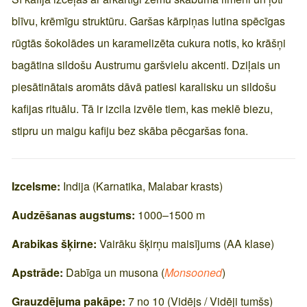
blīvu, krēmīgu struktūru. Garšas kārpiņas lutina spēcīgas
rūgtās šokolādes un karamelizēta cukura notis, ko krāšņi
bagātina sildošu Austrumu garšvielu akcenti. Dziļais un
piesātinātais aromāts dāvā patiesi karalisku un sildošu
kafijas rituālu. Tā ir izcila izvēle tiem, kas meklē biezu,
stipru un maigu kafiju bez skāba pēcgaršas fona.
Izcelsme:
Indija (Karnatika, Malabar krasts)
Audzēšanas augstums:
1000–1500 m
Arabikas šķirne:
Vairāku šķirņu maisījums (AA klase)
Apstrāde:
Dabīga un musona (
Monsooned
)
Grauzdējuma pakāpe:
7
no 10 (Vidējs / Vidēji tumšs)