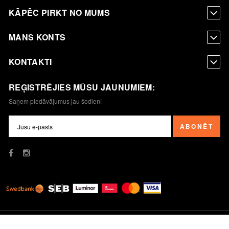
KĀPĒC PIRKT NO MUMS
MANS KONTS
KONTAKTI
REĢISTRĒJIES MŪSU JAUNUMIEM:
Saņem piedāvājumus jau šodien!
ABONĒT
© Kafijas Pupiņa SIA. Visas tiesības aizsargātas.