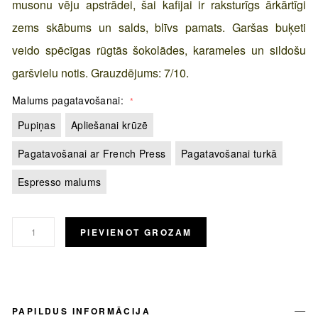
musonu vēju apstrādei, šai kafijai ir raksturīgs ārkārtīgi
zems skābums un salds, blīvs pamats. Garšas buķeti
veido spēcīgas rūgtās šokolādes, karameles un sildošu
garšvielu notis. Grauzdējums: 7/10.
Malums pagatavošanai
Pupiņas
Apliešanai krūzē
Pagatavošanai ar French Press
Pagatavošanai turkā
Espresso malums
PIEVIENOT GROZAM
PAPILDUS INFORMĀCIJA