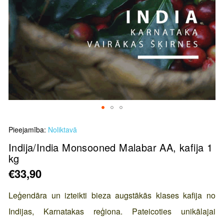
Skip
Pieejamība:
Noliktavā
to
the
Indija/India Monsooned Malabar AA, kafija 1
kg
beginning
of
€33,90
the
images
Leģendāra un izteikti bieza augstākās klases kafija no
gallery
Indijas, Karnatakas reģiona. Pateicoties unikālajai