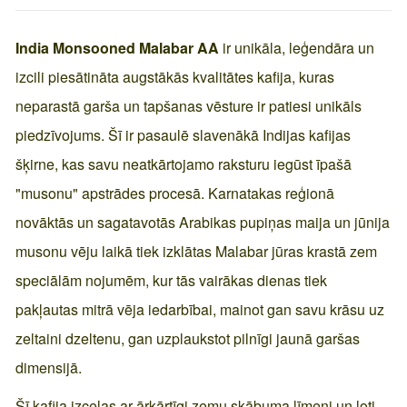
India Monsooned Malabar AA
ir unikāla, leģendāra un
izcili piesātināta augstākās kvalitātes kafija, kuras
neparastā garša un tapšanas vēsture ir patiesi unikāls
piedzīvojums. Šī ir pasaulē slavenākā Indijas kafijas
šķirne, kas savu neatkārtojamo raksturu iegūst īpašā
"musonu" apstrādes procesā. Karnatakas reģionā
novāktās un sagatavotās Arabikas pupiņas maija un jūnija
musonu vēju laikā tiek izklātas Malabar jūras krastā zem
speciālām nojumēm, kur tās vairākas dienas tiek
pakļautas mitrā vēja iedarbībai, mainot gan savu krāsu uz
zeltaini dzeltenu, gan uzplaukstot pilnīgi jaunā garšas
dimensijā.
Šī kafija izceļas ar ārkārtīgi zemu skābuma līmeni un ļoti