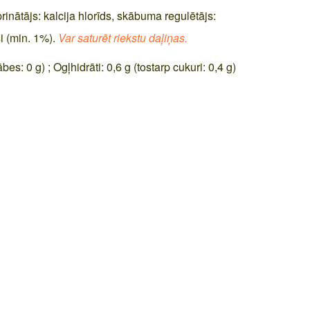
inātājs: kalcija hlorīds, skābuma regulētājs:
ši (min. 1%).
Var saturēt riekstu daļiņas.
es: 0 g) ; Ogļhidrāti: 0,6 g (tostarp cukuri: 0,4 g)