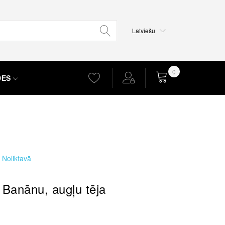
Valoda
Latviešu
0
DES
Grozs
Noliktavā
- Banānu, augļu tēja