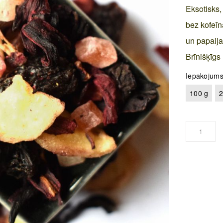
Eksotisks,
bez kofeīn
un papaij
Brīnišķīgs
Iepakojum
100 g
2