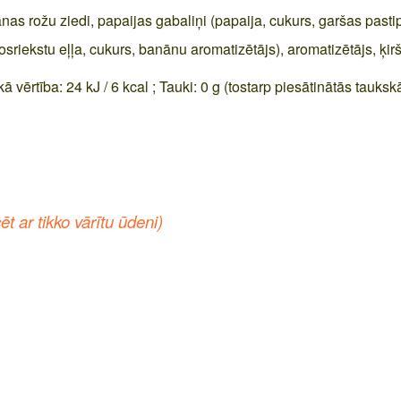
s rožu ziedi, papaijas gabaliņi (papaija, cukurs, garšas pastipr
sriekstu eļļa, cukurs, banānu aromatizētājs), aromatizētājs, ķir
ā vērtība: 24 kJ / 6 kcal ; Tauki: 0 g (tostarp piesātinātās taukskāb
ēt ar tikko vārītu ūdeni)