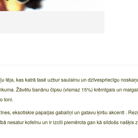
ļu tēja, kas katrā tasē uzbur saulainu un dzīvespriecīgu noskaņu
alikuma. Žāvētu banānu čipsu (vismaz 15%) krēmīgais un maigai
o toni.
nes, eksotiskie papaijas gabaliņi un gatavu ķiršu akcenti . Rezu
bā nesatur kofeīnu un ir izcili piemērota gan kā sildošs našķis 