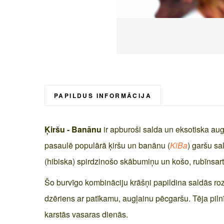
Skip
to
the
beginning
PAPILDUS INFORMĀCIJA
of
the
Ķiršu - Banānu
ir apburoši salda un eksotiska aug
images
gallery
pasaulē populārā ķiršu un banānu (
KiBa
) garšu s
(hibiska) spirdzinošo skābumiņu un košo, rubīnsart
Šo burvīgo kombināciju krāšņi papildina saldās rozī
dzēriens ar patīkamu, augļainu pēcgaršu. Tēja pilnī
karstās vasaras dienās.