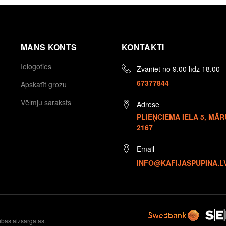
MANS KONTS
KONTAKTI
Ielogoties
Zvaniet no 9.00 līdz 18.00
67377844
Apskatīt grozu
Vēlmju saraksts
Adrese
PLIEŅCIEMA IELA 5, MĀR
2167
Email
INFO@KAFIJASPUPINA.L
ības aizsargātas.