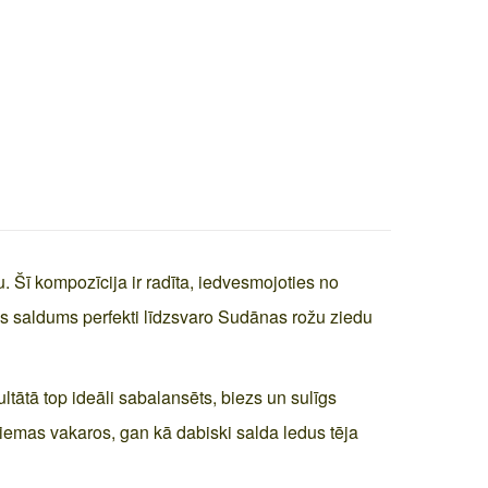
. Šī kompozīcija ir radīta, iedvesmojoties no
s saldums perfekti līdzsvaro Sudānas rožu ziedu
ltātā top ideāli sabalansēts, biezs un sulīgs
ziemas vakaros, gan kā dabiski salda ledus tēja