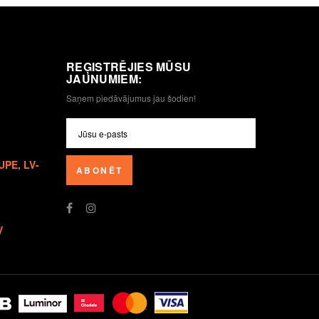
REĢISTRĒJIES MŪSU
JAUNUMIEM:
Saņem piedāvājumus jau šodien!
UPE, LV-
ABONĒT
V