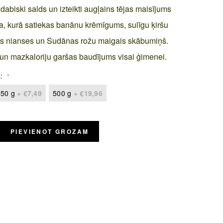
 dabiski salds un izteikti augļains tējas maisījums
a, kurā satiekas banānu krēmīgums, sulīgu ķiršu
as nianses un Sudānas rožu maigais skābumiņš.
 un mazkaloriju garšas baudījums visai ģimenei.
s
50 g
+
€7,49
500 g
+
€19,96
PIEVIENOT GROZAM