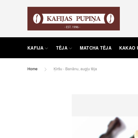
KAFIJA
TĒJA
MATCHA TĒJA
KAKAO 
Home
Ķiršu - Banānu, augļu tēja
Skip
to
the
end
of
the