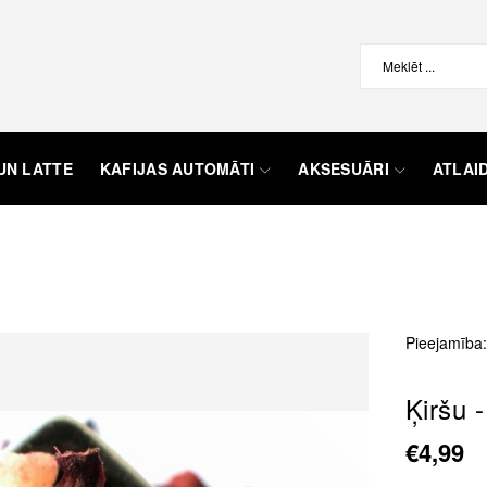
UN LATTE
KAFIJAS AUTOMĀTI
AKSESUĀRI
ATLAI
Pieejamība:
Ķiršu 
€4,99