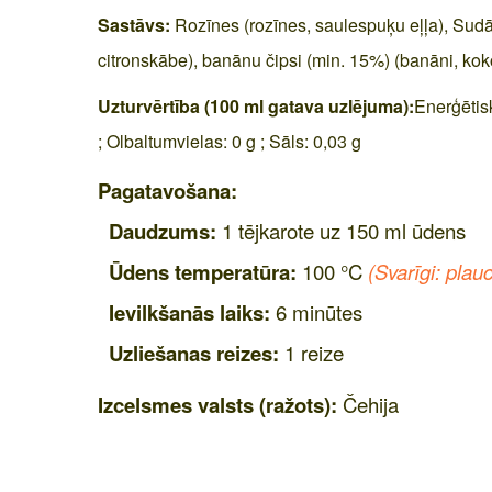
Sastāvs:
Rozīnes (rozīnes, saulespuķu eļļa), Sudāna
citronskābe), banānu čipsi (min. 15%) (banāni, koko
Uzturvērtība (100 ml gatava uzlējuma):
Enerģētisk
; Olbaltumvielas: 0 g ; Sāls: 0,03 g
Pagatavošana:
Daudzums:
1 tējkarote uz 150 ml ūdens
Ūdens temperatūra:
100 °C
(Svarīgi: plauc
Ievilkšanās laiks:
6 minūtes
Uzliešanas reizes:
1 reize
Izcelsmes valsts (ražots):
Čehija