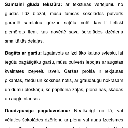
Samtaini gluda tekstūra:
ar tekstūras vērtējumu no
gludas līdz biezai, mūsu tumšās šokolādes pulveris
garantē samtainu, greznu sajūtu mutē, kas ir lieliski
piemērots tiem, kas novērtē sava šokolādes dzēriena
smalkākās detaļas.
Bagāts ar garšu:
Izgatavots ar izcilāko kakao sviestu, lai
iegūtu bagātīgāku garšu, mūsu pulveris lepojas ar augstas
kvalitātes izejvielu izvēli. Garšas profilā ir iekļautas
pikantas, ziedu un koksnes notis, ar graudaugu nokrāsām
un dūmu pieskaņu, ko papildina zaļas, pienainas, skābas
un augļu nianses.
Daudzpusīga pagatavošana:
Neatkarīgi no tā, vai
vēlaties šokolādes dzērienu ar pienu vai augu izcelsmes