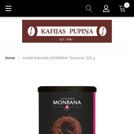
0
Grozs
Home
Karstā šokolāde MONBANA Tanzania, 225 g
Skip
to
the
end
of
the
images
gallery