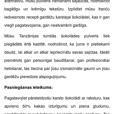
alternatīvu, mūsu pulveris nemanāmi sajaucas, nodrošinot
bagātīgu un krēmīgu tekstūru. Izpildiet mūsu franču
iedvesmoto recepti gardēžu karstajai šokolādei, kas ir gan
viegli pagatavojama, gan neatvairāmi garšīga.
Mūsu Tanzānijas tumšās šokolādes pulveris tiek
piegādāts ērtā kastītē, nodrošinot, ka jums ir pietiekami
daudz, lai atkal un atkal iepriecinātu savas sajūtas. Ideāli
piemērots gan personīgai baudīšanai, gan profesionālai
lietošanai, tas liecina par jūsu izsmalcināto gaumi un jūsu
gardēžu pieredzes atspoguļojumu.
Pasniegšanas ieteikums:
Pagatavojiet pārsteidzošu karsto šokolādi ar raksturu, kas
apvieno 50% kakao izturīgumu un piena gludumu,