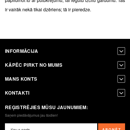
papildinot to ar putukrējumu, lai iegūtu izcilu gardumu. Tas
ir vairāk nekā tikai dzēriens; tā ir pieredze.
INFORMĀCIJA
KĀPĒC PIRKT NO MUMS
MANS KONTS
KONTAKTI
REĢISTRĒJIES MŪSU JAUNUMIEM:
Saņem piedāvājumus jau šodien!
ABONĒT