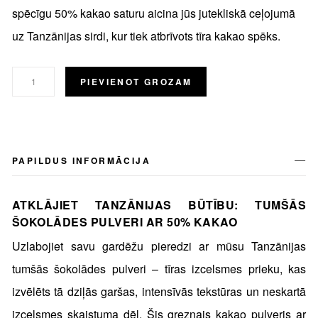
spēcīgu 50% kakao saturu aicina jūs jutekliskā ceļojumā
uz Tanzānijas sirdi, kur tiek atbrīvots tīra kakao spēks.
PIEVIENOT GROZAM
PAPILDUS INFORMĀCIJA
ATKLĀJIET TANZĀNIJAS BŪTĪBU: TUMŠĀS
ŠOKOLĀDES PULVERI AR 50% KAKAO
Uzlabojiet savu gardēžu pieredzi ar mūsu Tanzānijas
tumšās šokolādes pulveri – tīras izcelsmes prieku, kas
izvēlēts tā dziļās garšas, intensīvās tekstūras un neskartā
izcelsmes skaistuma dēļ. Šis greznais kakao pulveris ar