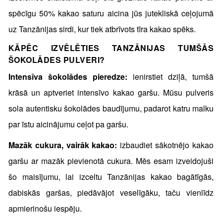
spēcīgu 50% kakao saturu aicina jūs jutekliskā ceļojumā
uz Tanzānijas sirdi, kur tiek atbrīvots tīra kakao spēks.
KĀPĒC IZVĒLĒTIES TANZĀNIJAS TUMŠĀS
ŠOKOLĀDES PULVERI?
Intensīva šokolādes pieredze:
ienirstiet dziļā, tumšā
krāsā un aptveriet intensīvo kakao garšu. Mūsu pulveris
sola autentisku šokolādes baudījumu, padarot katru malku
par īstu aicinājumu ceļot pa garšu.
Mazāk cukura, vairāk kakao:
izbaudiet sākotnējo kakao
garšu ar mazāk pievienotā cukura. Mēs esam izveidojuši
šo maisījumu, lai izceltu Tanzānijas kakao bagātīgās,
dabiskās garšas, piedāvājot veselīgāku, taču vienlīdz
apmierinošu iespēju.