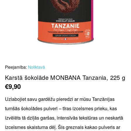
Skip
Pieejamība:
Noliktavā
to
the
Karstā šokolāde MONBANA Tanzania, 225 g
beginning
€9,90
of
the
Uzlabojiet savu gardēžu pieredzi ar mūsu Tanzānijas
images
tumšās šokolādes pulveri – tīras izcelsmes prieku, kas
gallery
izvēlēts tā dziļās garšas, intensīvās tekstūras un neskartā
izcelsmes skaistuma dēļ. Šis greznais kakao pulveris ar