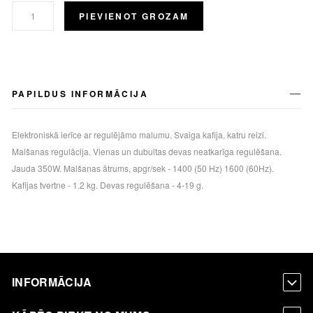
PIEVIENOT GROZAM
PAPILDUS INFORMĀCIJA
Elektroniskā ierīce ar regulējāmo malumu. Svaiga kafija, katru reizi.
Malšanas regulācija. Vienas un dubultas devas neatkarīga regulēšana.
Jauda 350W. Malšanas ātrums, apgr/sek - 1400 (50 Hz) 1600 (60Hz).
Kafijas tvertne - 1.2 kg. Devas regulēšana - 4-19 g.
INFORMĀCIJA