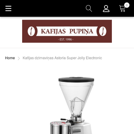
0
Grozs
Home
Kafijas dzirnaviņas Astoria Super Jolly Electronic
Skip
to
the
end
of
the
images
gallery