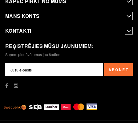
KĀPĒC PIRKT NO MUMS
MANS KONTS
KONTAKTI
REĢISTRĒJIES MŪSU JAUNUMIEM:
Saņem piedāvājumus jau šodien!
ABONĒT
© Kafijas Pupiņa SIA. Visas tiesības aizsargātas.