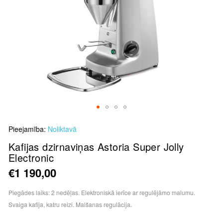
Skip
Pieejamība:
Noliktavā
to
the
Kafijas dzirnaviņas Astoria Super Jolly
Electronic
beginning
of
€1 190,00
the
images
Piegādes laiks: 2 nedēļas. Elektroniskā ierīce ar regulējāmo malumu.
gallery
Svaiga kafija, katru reizi. Malšanas regulācija.