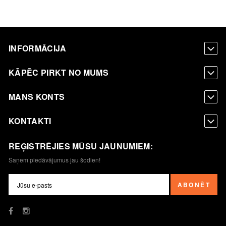
INFORMĀCIJA
KĀPĒC PIRKT NO MUMS
MANS KONTS
KONTAKTI
REĢISTRĒJIES MŪSU JAUNUMIEM:
Saņem piedāvājumus jau šodien!
ABONĒT