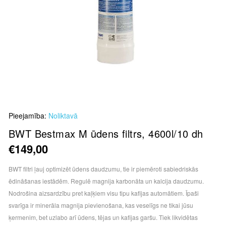
Skip
Pieejamība:
Noliktavā
to
the
BWT Bestmax M ūdens filtrs, 4600l/10 dh
beginning
€149,00
of
the
BWT filtri ļauj optimizēt ūdens daudzumu, tie ir piemēroti sabiedriskās
images
ēdināšanas iestādēm. Regulē magnija karbonāta un kalcija daudzumu.
gallery
Nodrošina aizsardzību pret kaļķiem visu tipu kafijas automātiem. Īpaši
svarīga ir minerāla magnija pievienošana, kas veselīgs ne tikai jūsu
ķermenim, bet uzlabo arī ūdens, tējas un kafijas garšu. Tiek likvidētas