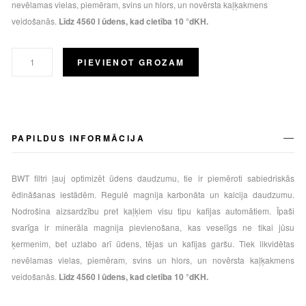
nevēlamas vielas, piemēram, svins un hlors, un novērsta kaļķakmens
veidošanās.
Līdz 4560 l ūdens, kad cietība 10 °dKH.
PIEVIENOT GROZAM
PAPILDUS INFORMĀCIJA
BWT filtri ļauj optimizēt ūdens daudzumu, tie ir piemēroti sabiedriskās
ēdināšanas iestādēm. Regulē magnija karbonāta un kalcija daudzumu.
Nodrošina aizsardzību pret kaļķiem visu tipu kafijas automātiem. Īpaši
svarīga ir minerāla magnija pievienošana, kas veselīgs ne tikai jūsu
ķermenim, bet uzlabo arī ūdens, tējas un kafijas garšu. Tiek likvidētas
nevēlamas vielas, piemēram, svins un hlors, un novērsta kaļķakmens
veidošanās.
Līdz 4560 l ūdens, kad cietība 10 °dKH.