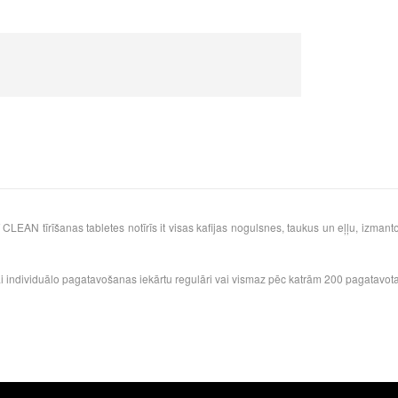
AN tīrīšanas tabletes notīrīs it visas kafijas nogulsnes, taukus un eļļu, izmantoj
ai individuālo pagatavošanas iekārtu regulāri vai vismaz pēc katrām 200 pagatavot