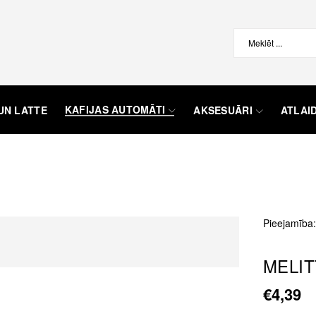
KAFIJAS AUTOMĀTI
UN LATTE
AKSESUĀRI
ATLAI
Pieejamība:
MELITT
€4,39