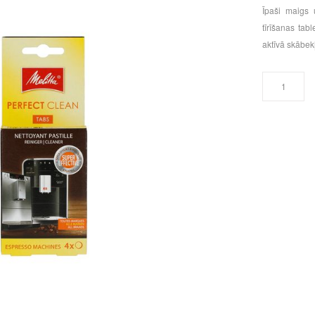
Īpaši maigs u
tīrīšanas tab
aktīvā skābekļ