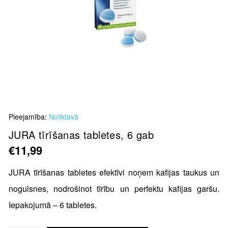
Skip
Pieejamība:
Noliktavā
to
the
JURA tīrīšanas tabletes, 6 gab
beginning
€11,99
of
the
JURA tīrīšanas tabletes efektīvi noņem kafijas taukus un
images
nogulsnes, nodrošinot tīrību un perfektu kafijas garšu.
gallery
Iepakojumā – 6 tabletes.