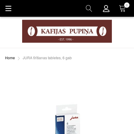
0
Grozs
Home
JURA tīrīšanas tabletes, 6 gab
Skip
to
the
end
of
the
images
gallery