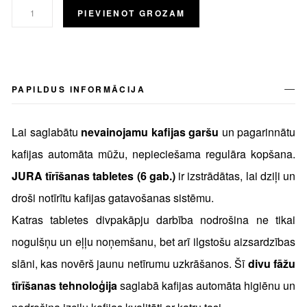
PIEVIENOT GROZAM
PAPILDUS INFORMĀCIJA
Lai saglabātu
nevainojamu kafijas garšu
un pagarinnātu
kafijas automāta mūžu, nepieciešama regulāra kopšana.
JURA tīrīšanas tabletes (6 gab.)
ir izstrādātas, lai dziļi un
droši notīrītu kafijas gatavošanas sistēmu.
Katras tabletes divpakāpju darbība nodrošina ne tikai
nogulšņu un eļļu noņemšanu, bet arī ilgstošu aizsardzības
slāni, kas novērš jaunu netīrumu uzkrāšanos. Šī
divu fāžu
tīrīšanas tehnoloģija
saglabā kafijas automāta higiēnu un