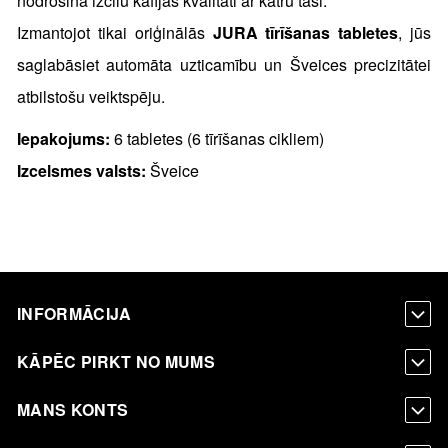
nodrošina izcilu kafijas kvalitāti ar katru tasi.
Izmantojot tikai oriģinālās
JURA tīrīšanas tabletes
, jūs
saglabāsiet automāta uzticamību un Šveices precizitātei
atbilstošu veiktspēju.
Iepakojums:
6 tabletes (6 tīrīšanas cikliem)
Izcelsmes valsts:
Šveice
INFORMĀCIJA
KĀPĒC PIRKT NO MUMS
MANS KONTS