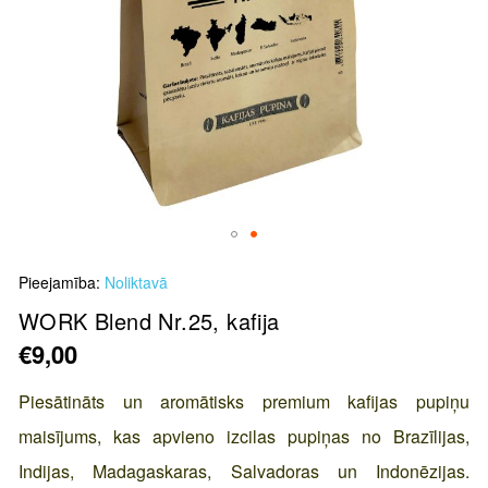
Skip
Pieejamība:
Noliktavā
to
the
WORK Blend Nr.25, kafija
beginning
€9,00
of
the
Piesātināts un aromātisks premium kafijas pupiņu
images
maisījums, kas apvieno izcilas pupiņas no Brazīlijas,
gallery
Indijas, Madagaskaras, Salvadoras un Indonēzijas.