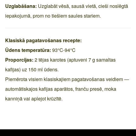
Uzglabāšana:
Uzglabāt vēsā, sausā vietā, cieši noslēgtā
iepakojumā, prom no tiešiem saules stariem.
Klasiskā pagatavošanas recepte:
Ūdens temperatūra:
93°C-94°C
Proporcijas:
2 tējas karotes (aptuveni 7 g samaltas
kafijas) uz 150 ml ūdens.
Piemērota visiem klasiskajiem pagatavošanas veidiem —
automātiskajos kafijas aparātos, franču presē, moka
kanniņā vai aplejot krūzītē.