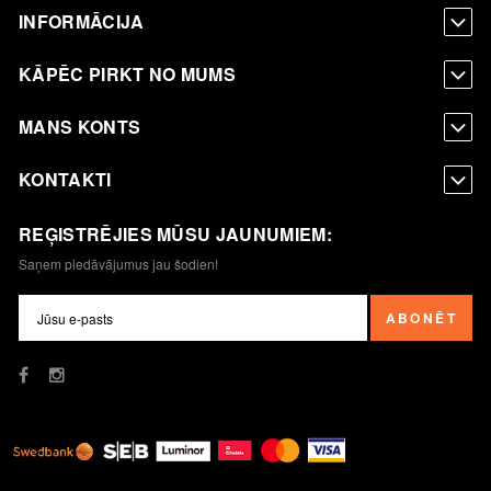
INFORMĀCIJA
KĀPĒC PIRKT NO MUMS
MANS KONTS
KONTAKTI
REĢISTRĒJIES MŪSU JAUNUMIEM:
Saņem piedāvājumus jau šodien!
ABONĒT