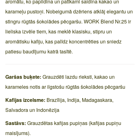
aromātu, ko papildina un patīkami saldina kakao un
karameļu pustoņi. Nobeigumā dzēriens atklāj elegantu un
stingru rūgtās šokolādes pēcgaršu. WORK Blend Nr.25 ir
lieliska izvēle tiem, kas meklē klasisku, stipru un
aromātisku kafiju, kas palīdz koncentrēties un sniedz
patiesu baudījumu katrā tasītē.
Garšas buķete:
Grauzdēti lazdu rieksti, kakao un
karameles notis ar ilgstošu rūgtās šokolādes pēcgaršu
Kafijas izcelsme:
Brazīlija, Indija, Madagaskara,
Salvadora un Indonēzija
Sastāvs:
Grauzdētas kafijas pupiņas (kafijas pupiņu
maisījums).