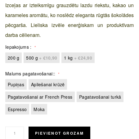
Izceļas ar izteiksmīgu grauzdētu lazdu riekstu, kakao un
karameles aromātu, ko noslēdz eleganta rūgtās šokolādes
pēcgarša. Lieliska izvēle enerģiskam un produktīvam
darba cēlienam.
Iepakojums
200 g
500 g
+
€10,90
1 kg
+
€24,90
Malums pagatavošanai:
Pupiņas
Apliešanai krūzē
Pagatavošanai ar French Press
Pagatavošanai turkā
Espresso
Moka
PIEVIENOT GROZAM