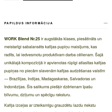
PAPILDUS INFORMĀCIJA
WORK Blend Nr.25
ir augstākās klases, piesātināts un
meistarīgi sabalansēts kafijas pupiņu maisījums, kas
radīts, lai iedvesmotu produktīvam darba cēlienam. Šajā
unikālajā kompozīcijā ir apvienotas rūpīgi atlasītas kafijas
pupiņas no piecām slavenām kafijas audzēšanas valstīm
— Brazīlijas, Indijas, Madagaskaras, Salvadoras un
Indonēzijas. Šis salikums piešķir dzērienam īpašu
blīvumu, dziļumu un spēcīgu raksturu.
Kafija izceļas ar izteiksmīgu grauzdētu lazdu riekstu