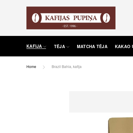
KAFIJA
TĒJA
MATCHA TĒJA
KAKAO 
Home
Brazil Bahia, kafija
Skip
to
the
end
of
the