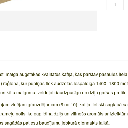
ti maiga augstākās kvalitātes kafija, kas pārstāv pasaules lielākā
a
) reģiona, kur pupiņas tiek audzētas iespaidīgā 1400–1800 met
 unikālu maigumu, veidojot daudzpusīgu un dziļu garšas profilu.
kajam vidējam grauzdējumam (6 no 10), kafija lieliski saglabā 
meļu notis, ko papildina dziļš un vilinošs aromāts ar izteiktām 
as sagādās patiesu baudījumu jebkurā diennakts laikā.