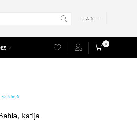
Valoda
Latviešu
0
DES
Grozs
Noliktavā
Bahia, kafija