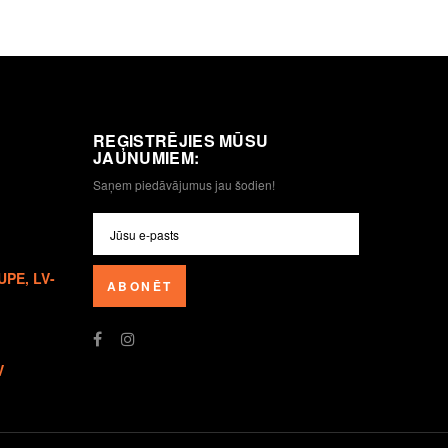
REĢISTRĒJIES MŪSU
JAUNUMIEM:
Saņem piedāvājumus jau šodien!
UPE, LV-
ABONĒT
V