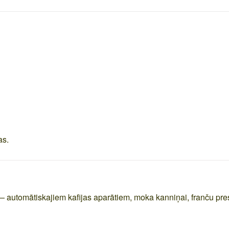
as.
 automātiskajiem kafijas aparātiem, moka kanniņai, franču pres