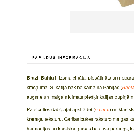
Skip
to
the
beginning
PAPILDUS INFORMĀCIJA
of
the
Brazil Bahia
ir izsmalcināta, piesātināta un neparas
images
gallery
krāšņumā. Šī kafija nāk no kalnainā Bahijas (
Bahi
augsne un maigais klimats piešķir kafijas pupiņām
Pateicoties dabīgajai apstrādei (
natural
) un klasis
krēmīgu tekstūru. Garšas buķeti raksturo maigas kara
harmonijas un klasiska garšas balansa paraugs, k