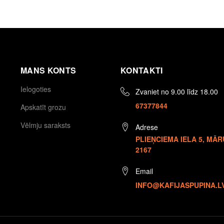
MANS KONTS
KONTAKTI
Ielogoties
Zvaniet no 9.00 līdz 18.00
67377844
Apskatīt grozu
Vēlmju saraksts
Adrese
PLIEŅCIEMA IELA 5, MĀR
2167
Email
INFO@KAFIJASPUPINA.L