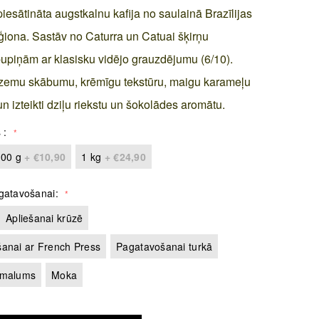
iesātināta augstkalnu kafija no saulainā Brazīlijas
ģiona. Sastāv no Caturra un Catuai šķirņu
upiņām ar klasisku vidējo grauzdējumu (6/10).
 zemu skābumu, krēmīgu tekstūru, maigu karameļu
n izteikti dziļu riekstu un šokolādes aromātu.
s
00 g
+
€10,90
1 kg
+
€24,90
gatavošanai
Apliešanai krūzē
anai ar French Press
Pagatavošanai turkā
 malums
Moka