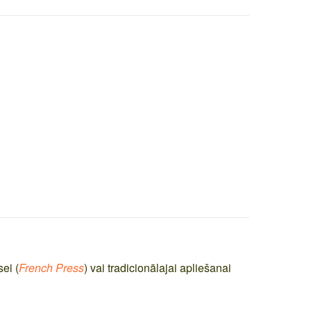
ei (
French Press
) vai tradicionālajai apliešanai