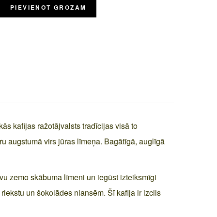
PIEVIENOT GROZAM
s kafijas ražotājvalsts tradīcijas visā to
ru augstumā virs jūras līmeņa. Bagātīgā, auglīgā
savu zemo skābuma līmeni un iegūst izteiksmīgi
riekstu un šokolādes niansēm. Šī kafija ir izcils