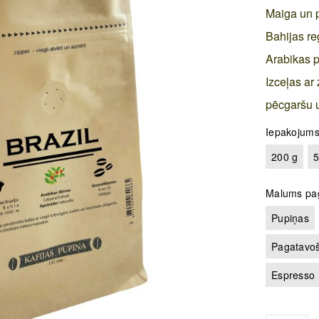
Maiga un p
Bahijas re
Arabikas p
Izceļas ar
pēcgaršu u
Iepakojum
200 g
5
Malums pa
Pupiņas
Pagatavoš
Espresso