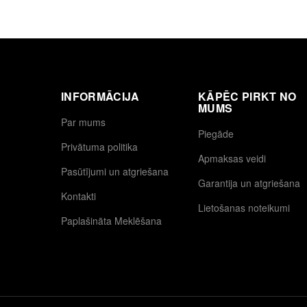
INFORMĀCIJA
KĀPĒC PIRKT NO
MUMS
Par mums
Piegāde
Privātuma politika
Apmaksas veidi
Pasūtījumi un atgriešana
Garantija un atgriešana
Kontakti
Lietošanas noteikumi
Paplašināta Meklēšana