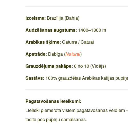
Izcelsme:
Brazīlija (Bahia)
Audzēšanas augstums:
1400–1800 m
Arabikas šķirne:
Caturra / Catuai
Apstrāde:
Dabīga (
Natural
)
G
rauzdējuma pakāpe:
6 no 10 (Vidējs)
Sastāvs:
100% grauzdētas Arabikas kafijas pupiņ
Pagatavošanas ieteikumi:
Lieliski piemērota visiem pagatavošanas veidiem —
tasītē pēc pupiņu samalšanas.