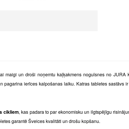
, lai maigi un droši noņemtu kaļķakmens nogulsnes no JURA 
pagarina ierīces kalpošanas laiku. Katras tabletes sastāvs ir r
s cikliem
, kas padara to par ekonomisku un ilgtspējīgu risinā
bletes garantē Šveices kvalitāti un drošu kopšanu.