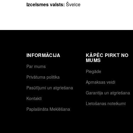
Izcelsmes valsts:
Šveice
INFORMĀCIJA
KĀPĒC PIRKT NO
MUMS
Par mums
Piegāde
Privātuma politika
Apmaksas veidi
Pasūtījumi un atgriešana
Garantija un atgriešana
Kontakti
Lietošanas noteikumi
Paplašināta Meklēšana