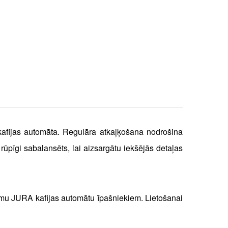
kafijas automāta. Regulāra atkaļķošana nodrošina
ūpīgi sabalansēts, lai aizsargātu iekšējās detaļas
jumu JURA kafijas automātu īpašniekiem. Lietošanai