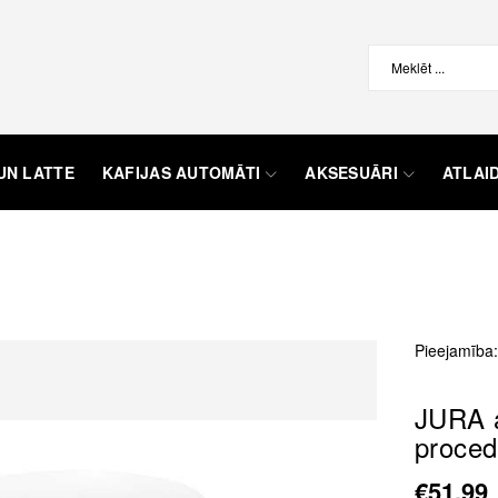
UN LATTE
KAFIJAS AUTOMĀTI
AKSESUĀRI
ATLAI
Pieejamība:
JURA a
proce
€51,99