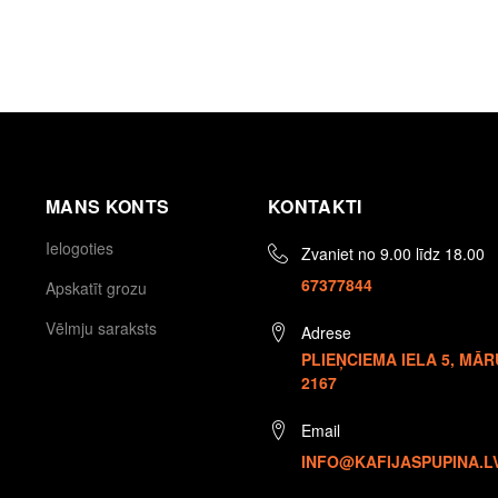
MANS KONTS
KONTAKTI
Ielogoties
Zvaniet no 9.00 līdz 18.00
67377844
Apskatīt grozu
Vēlmju saraksts
Adrese
PLIEŅCIEMA IELA 5, MĀR
2167
Email
INFO@KAFIJASPUPINA.L