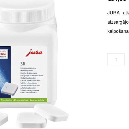
JURA atka
aizsargājo
kalpošana