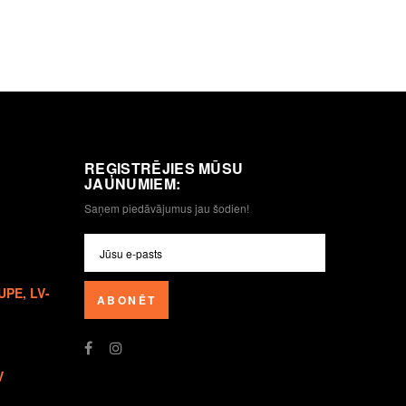
REĢISTRĒJIES MŪSU
JAUNUMIEM:
Saņem piedāvājumus jau šodien!
UPE, LV-
ABONĒT
V