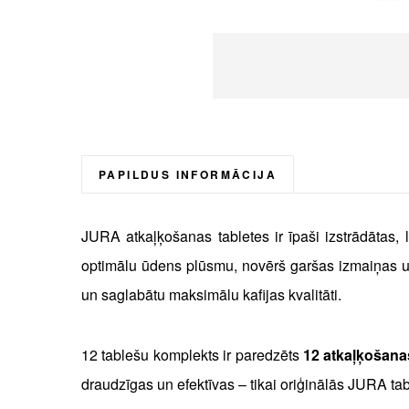
Skip
to
the
beginning
PAPILDUS INFORMĀCIJA
of
the
JURA atkaļķošanas tabletes ir īpaši izstrādātas
images
gallery
optimālu ūdens plūsmu, novērš garšas izmaiņas un 
un saglabātu maksimālu kafijas kvalitāti.
12 tablešu komplekts ir paredzēts
12 atkaļķošana
draudzīgas un efektīvas – tikai oriģinālās JURA ta