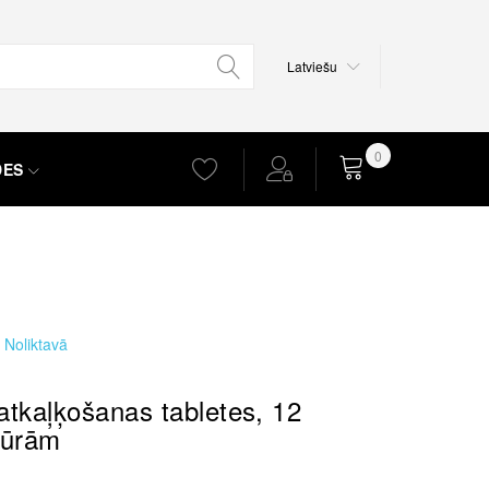
Valoda
Latviešu
0
DES
Grozs
Noliktavā
tkaļķošanas tabletes, 12
dūrām