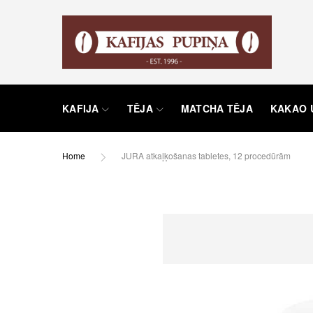
KAFIJA
TĒJA
MATCHA TĒJA
KAKAO 
Home
JURA atkaļķošanas tabletes, 12 procedūrām
Skip
to
the
end
of
the