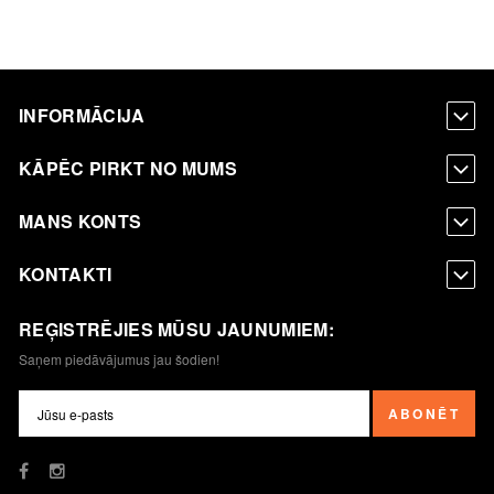
INFORMĀCIJA
KĀPĒC PIRKT NO MUMS
MANS KONTS
KONTAKTI
REĢISTRĒJIES MŪSU JAUNUMIEM:
Saņem piedāvājumus jau šodien!
ABONĒT