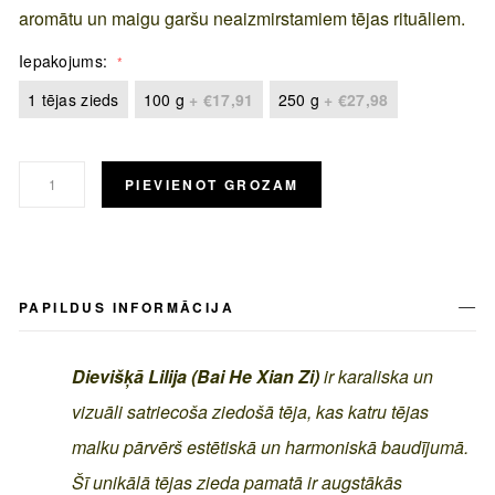
aromātu un maigu garšu neaizmirstamiem tējas rituāliem.
Iepakojums
1 tējas zieds
100 g
+
€17,91
250 g
+
€27,98
PIEVIENOT GROZAM
PAPILDUS INFORMĀCIJA
Dievišķā Lilija (Bai He Xian Zi)
ir karaliska un
vizuāli satriecoša ziedošā tēja, kas katru tējas
malku pārvērš estētiskā un harmoniskā baudījumā.
Šī unikālā tējas zieda pamatā ir augstākās