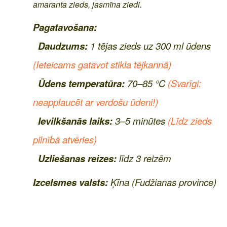
amaranta zieds, jasmīna ziedi.
Pagatavošana:
Daudzums:
1 tējas zieds uz 300 ml ūdens
(Ieteicams gatavot stikla tējkannā)
Ūdens temperatūra:
70–85 °C
(Svarīgi:
neapplaucēt ar verdošu ūdeni!)
Ievilkšanās laiks:
3–5 minūtes
(Līdz zieds
pilnībā atvēries)
Uzliešanas reizes:
līdz 3 reizēm
Izcelsmes valsts:
Ķīna (Fudžianas province)