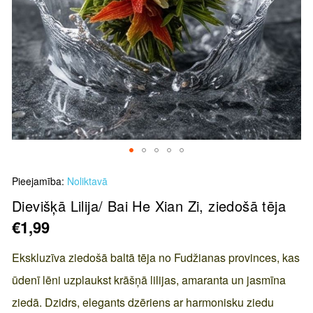
Skip
Pieejamība:
Noliktavā
to
the
Dievišķā Lilija/ Bai He Xian Zi, ziedošā tēja
beginning
€1,99
of
the
Ekskluzīva ziedošā baltā tēja no Fudžianas provinces, kas
images
ūdenī lēni uzplaukst krāšņā lilijas, amaranta un jasmīna
gallery
ziedā. Dzidrs, elegants dzēriens ar harmonisku ziedu