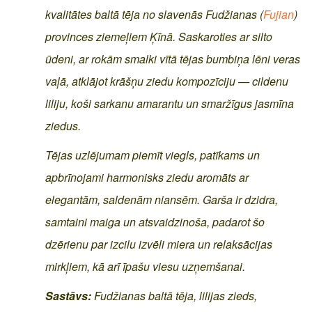
kvalitātes baltā tēja no slavenās Fudžianas (
Fujian
)
provinces ziemeļiem Ķīnā. Saskaroties ar silto
ūdeni, ar rokām smalki vītā tējas bumbiņa lēni veras
vaļā, atklājot krāšņu ziedu kompozīciju — cildenu
liliju, koši sarkanu amarantu un smaržīgus jasmīna
ziedus.
Tējas uzlējumam piemīt viegls, patīkams un
apbrīnojami harmonisks ziedu aromāts ar
elegantām, saldenām niansēm. Garša ir dzidra,
samtaini maiga un atsvaidzinoša, padarot šo
dzērienu par izcilu izvēli miera un relaksācijas
mirkļiem, kā arī īpašu viesu uzņemšanai.
Sastāvs:
Fudžianas baltā tēja, lilijas zieds,