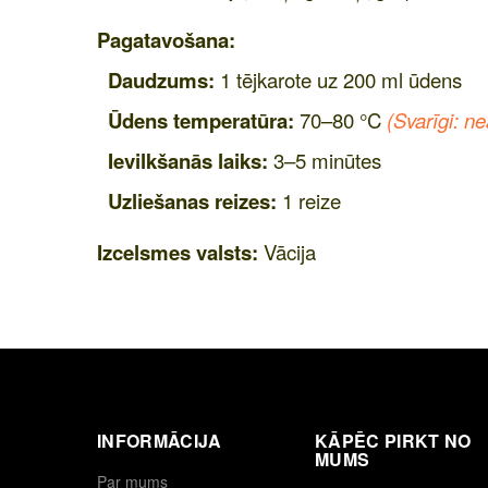
Pagatavošana:
Daudzums:
1 tējkarote uz 200 ml ūdens
Ūdens temperatūra:
70–80 °C
(Svarīgi: n
Ievilkšanās laiks:
3–5 minūtes
Uzliešanas reizes:
1 reize
Izcelsmes valsts:
Vācija
INFORMĀCIJA
KĀPĒC PIRKT NO
MUMS
Par mums