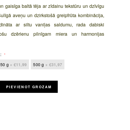
n gaisīga baltā tēja ar zīdainu tekstūru un dzīvīgu
Sulīgā aveņu un dzirkstošā greipfrūta kombinācija,
dināta ar siltu vaniļas saldumu, rada dabiski
inošu dzērienu pilnīgam miera un harmonijas
s
50 g
+
€11,99
500 g
+
€31,97
PIEVIENOT GROZAM