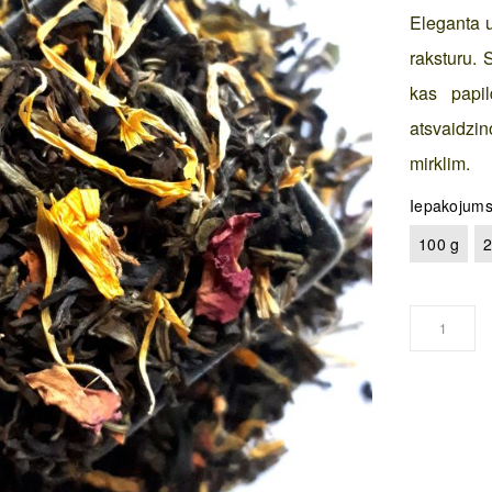
Eleganta u
raksturu. 
kas papil
atsvaidz
mirklim.
Iepakojum
100 g
2