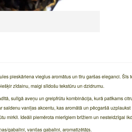
saules pieskāriena vieglus aromātus un tīru garšas eleganci. Šīs 
iešķir zīdainu, maigi slīdošu tekstūru un dzidrumu.
adītā, sulīgā aveņu un greipfrūtu kombinācija, kurā patīkams ci
r saldenu vaniļas akcentu, kas aromātā un pēcgaršā uzplaukst k
sajūtu mirkli. Ideāli piemērota mierīgiem brīžiem un nesteidzīgai i
ņas/gabaliņi, vaniļas gabaliņi, aromatizētājs.