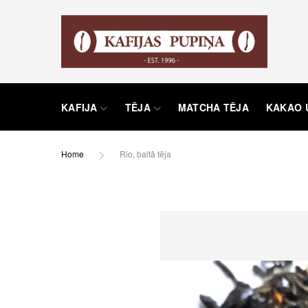
KAFIJA
TĒJA
MATCHA TĒJA
KAKAO 
Home
Rio, baltā tēja
Skip
to
the
end
of
the