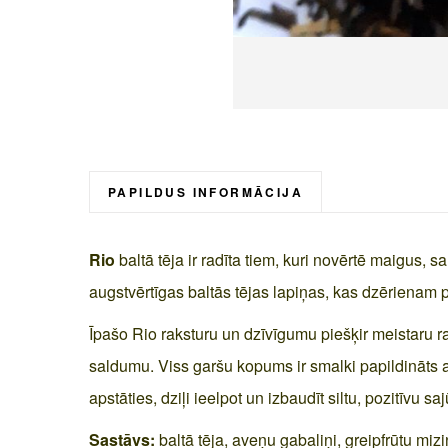
Skip
to
the
beginning
PAPILDUS INFORMĀCIJA
of
the
Rio
baltā tēja ir radīta tiem, kuri novērtē maigus, 
images
gallery
augstvērtīgas baltās tējas lapiņas, kas dzērienam p
Īpašo Rio raksturu un dzīvīgumu piešķir meistaru r
saldumu. Viss garšu kopums ir smalki papildināts a
apstāties, dziļi ieelpot un izbaudīt siltu, pozitīvu 
Sastāvs:
baltā tēja, aveņu gabaliņi, greipfrūtu mizi