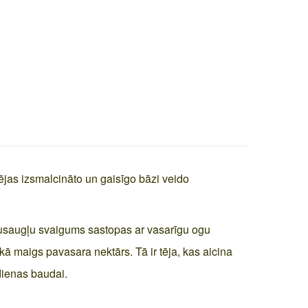
tējas izsmalcināto un gaisīgo bāzi veido
trusaugļu svaigums sastopas ar vasarīgu ogu
ā maigs pavasara nektārs. Tā ir tēja, kas aicina
kdienas baudai.