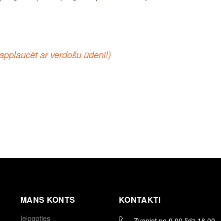
eapplaucēt ar verdošu ūdeni!)
MANS KONTS
KONTAKTI
Ielogoties
Zvaniet no 9.00 līdz 18.00