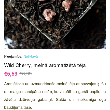
Skip
Pieejamība:
Noliktavā
to
the
Wild Cherry, melnā aromatizētā tēja
beginning
€5,59
€6,99
of
the
Aromātiska un uzmundrinoša melnā tēja ar savvaļas ķiršu
images
un maiga marcipāna notīm, ko vizuāli un garšā papildina
gallery
žāvētu dzērveņu gabaliņi. Salda un izteiksmīga ogu
baudījuma tase.