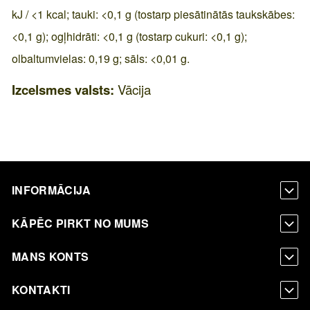
kJ / <1 kcal; tauki: <0,1 g (tostarp piesātinātās taukskābes:
<0,1 g); ogļhidrāti: <0,1 g (tostarp cukuri: <0,1 g);
olbaltumvielas: 0,19 g; sāls: <0,01 g.
Izcelsmes valsts:
Vācija
INFORMĀCIJA
KĀPĒC PIRKT NO MUMS
MANS KONTS
KONTAKTI