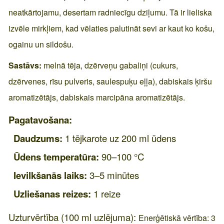
neatkārtojamu, desertam radniecīgu dziļumu. Tā ir lieliska
izvēle mirkļiem, kad vēlaties palutināt sevi ar kaut ko košu,
ogainu un sildošu.
Sastāvs:
melnā tēja, dzērveņu gabaliņi (cukurs,
dzērvenes, rīsu pulveris, saulespuķu eļļa), dabiskais ķiršu
aromatizētājs, dabiskais marcipāna aromatizētājs.
Pagatavošana:
Daudzums:
1 tējkarote uz 200 ml ūdens
Ūdens temperatūra:
90–100 °C
Ievilkšanās laiks:
3–5 minūtes
Uzliešanas reizes:
1 reize
Uzturvērtība (100 ml uzlējuma):
Enerģētiskā vērtība: 3