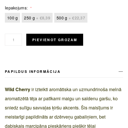
Iepakojums
100 g
250 g
+
€8,39
500 g
+
€22,37
PIEVIENOT GROZAM
PAPILDUS INFORMĀCIJA
Wild Cherry
ir izteikti aromātiska un uzmundrinoša melnā
aromatizētā tēja ar patīkami maigu un saldenu garšu, ko
sniedz sulīgu savvaļas ķiršu akcents. Šis maisījums ir
meistarīgi papildināts ar dzērveņu gabaliņiem, bet
dabiskais marcipāna pieskāriens piešķir tējai