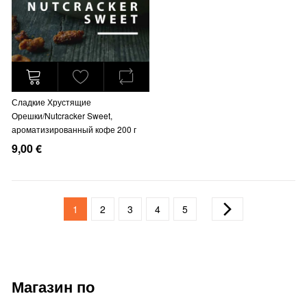
Сладкие Хрустящие
Орешки/Nutcracker Sweet,
ароматизированный кофе 200 г
9,00 €
Страница
You're currently reading page
Страница
Страница
Страница
Страница
Страница
Далее
1
2
3
4
5
Магазин по