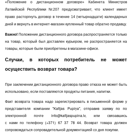
«Положение о дистанционном договоре» Кабинета Министров
Латвийской Республики Nr.207 предусматривает, что клиент имеет
право расторгнуть договор в течение 14 (четырнадцати) календарных
дней и вернуть в интернет-магазин купленный товар обратно продавцу.
Важно!
Положение дистанционного договора распространяется только
на товар, который был доставлен курьером, не распространяется на
товары, которые были приобретены в магазине-офисе.
Случаи, в которых
потребитель не может
осуществить возврат товара
?
При
заключении дистанционного договора
п
раво отказа
не
может быть
использовано
, если
поставляются
продукты питания,
напитки
.
Факт возврата товара надо зарегистрировать в письменной форме у
представителя компании "Kafijas Pupiņa", отправив заявку по по
электронной почте
info@kafijaspupina.lv
, или связавшись
с нами по телефону (+371)
67 37 78 44
. Возврат товара должен
сопровождаться сопровадительной документацией со дня покупки.