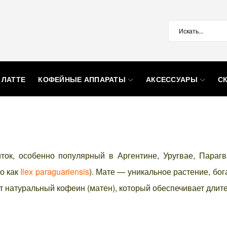
 ЛАТТЕ
КОФЕЙНЫЕ АППАРАТЫ
АКСЕССУАРЫ
С
ок, особенно популярный в Аргентине, Уругвае, Парагв
го как
Ilex paraguariensis
). Мате — уникальное растение, б
т натуральный кофеин (матен), который обеспечивает длите