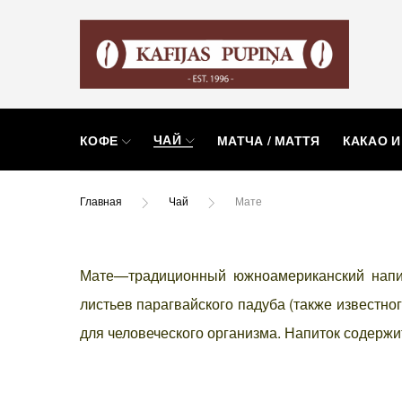
ЧАЙ
КОФЕ
МАТЧА / МАТТЯ
КАКАО И
Главная
Чай
Мате
Мате—традиционный южноамериканский напит
листьев парагвайского падуба (также известно
для человеческого организма. Напиток содержи