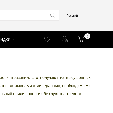
Язык
Русский
0
КИДКИ
Корзина
ае и Бразилии. Его получают из высушенных
огатое витаминами и минералами, необходимыми
льный прилив энергии без чувства тревоги.