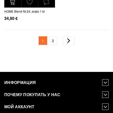
HOME Blend Nr.24, кофе 1 kг
34,90 €
Страница
You're currently reading page
Страница
Страница
Далее
1
2
ИНФОРМАЦИЯ
ПОЧЕМУ ПОКУПАТЬ У НАС
МОЙ АККАУНТ