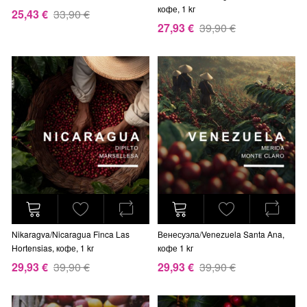
кофе, 1 kг
25,43 €
33,90 €
27,93 €
39,90 €
Nikaragva/Nicaragua Finca Las
Венесуэла/Venezuela Santa Ana,
Hortensias, кофе, 1 kг
кофе 1 kг
29,93 €
39,90 €
29,93 €
39,90 €