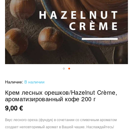
Перейти
Наличие:
В наличии
к
началу
Крем лесных орешков/Hazelnut Crème,
ароматизированный кофе 200 г
галереи
изображений
9,00 €
Вкус лесного ореха (фундук) в сочетании со сливочным ароматом
создает неповторимый аромат в Вашей чашке. Наслаждайтесь!