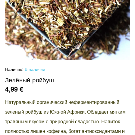
Перейти
Наличие:
В наличии
к
началу
Зелёный ройбуш
галереи
4,99 €
изображений
Натуральный органический неферментированный
зеленый ройбуш из Южной Африки. Обладает мягким
травяным вкусом с природной сладостью. Напиток
полностью лишен кофеина, богат антиоксидантами и