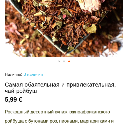
Перейти
Наличие:
В наличии
к
началу
Самая обаятельная и привлекательная,
чай ройбуш
галереи
изображений
5,99 €
Роскошный десертный купаж южноафриканского
ройбуша с бутонами роз, пионами, маргаритками и