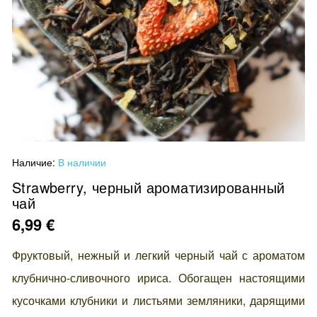
Перейти
Наличие:
В наличии
к
началу
Strawberry, черный ароматизированный
чай
галереи
изображений
6,99 €
Фруктовый, нежный и легкий черный чай с ароматом
клубнично-сливочного ириса. Обогащен настоящими
кусочками клубники и листьями земляники, дарящими