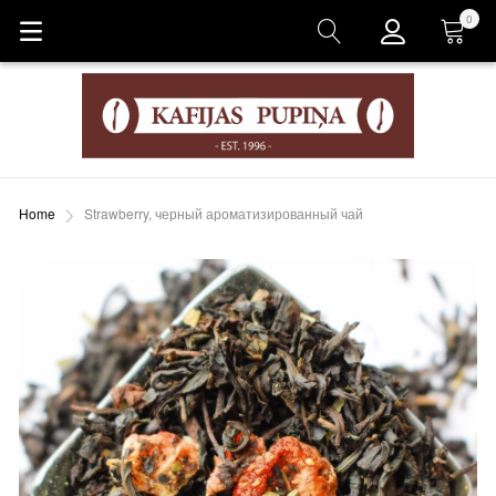
0
Корзина
Home
Strawberry, черный ароматизированный чай
Пропустить
и
перейти
к
галереям
изображений