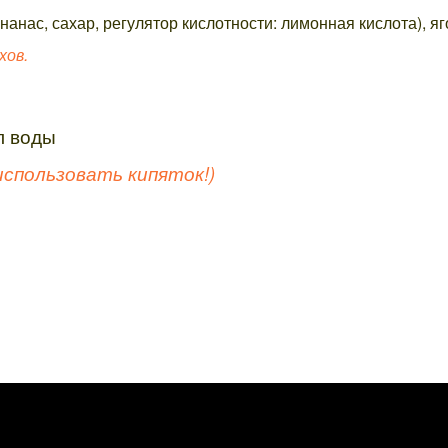
нанас, сахар, регулятор кислотности: лимонная кислота), яг
хов.
л воды
 использовать кипяток!)