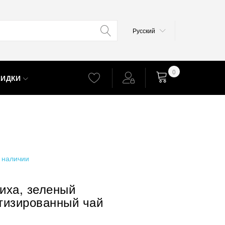
Язык
Русский
0
КИДКИ
Корзина
 наличии
иха, зеленый
тизированный чай