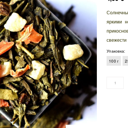
Солнечны
яркими н
прикосн
свежести 
Упаковка
100 г
2