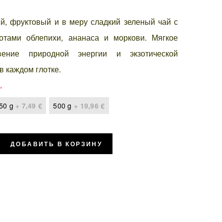
й, фруктовый и в меру сладкий зеленый чай с
отами облепихи, ананаса и моркови. Мягкое
овение природной энергии и экзотической
в каждом глотке.
50 g
+
7,49 €
500 g
+
19,96 €
ДОБАВИТЬ В КОРЗИНУ