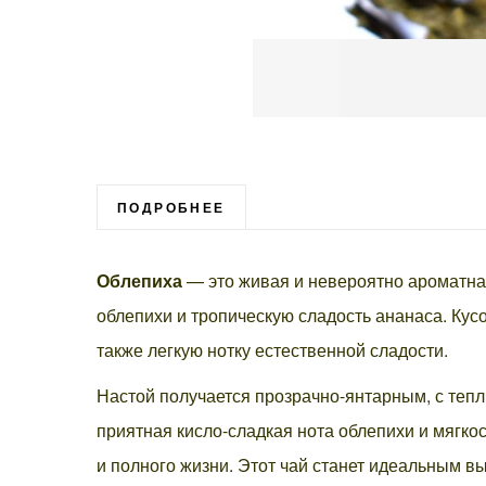
Перейти
к
началу
галереи
ПОДРОБНЕЕ
изображений
Облепиха
— это живая и невероятно ароматна
облепихи и тропическую сладость ананаса. Кус
также легкую нотку естественной сладости.
Настой получается прозрачно-янтарным, с теп
приятная кисло-сладкая нота облепихи и мягко
и полного жизни. Этот чай станет идеальным в