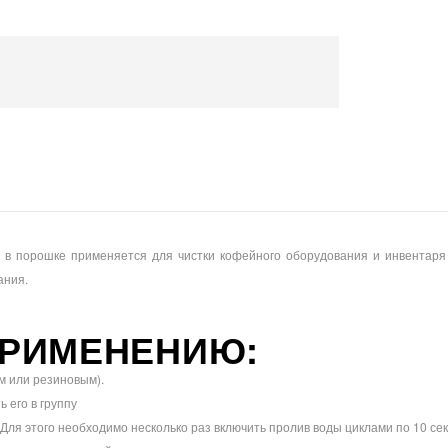
 в порошке применяется для чистки кофейного оборудования и инвентаря
ания.
ПРИМЕНЕНИЮ:
м или резиновым).
 его в группу
ля этого необходимо несколько раз включить пролив воды циклами по 10 секу