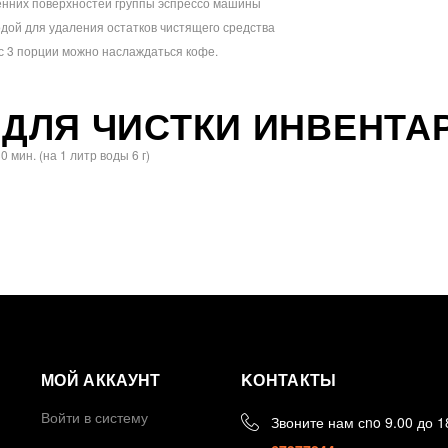
енних поверхностей группы эспрессо машины
одой для удаления остатков чистящего средства
 с 3 порции можно наслаждаться кофе.
ДЛЯ ЧИСТКИ ИНВЕНТАР
 мин. (на 1 литр воды 6 г)
МОЙ АККАУНТ
KОНТАКТЫ
Войти в систему
Звоните нам сno 9.00 до 1