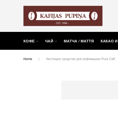
КОФЕ
ЧАЙ
МАТЧА / МАТТЯ
КАКАО И
Home
Чистящее средство для кофемашин Puro Caff
Пропустить
и
перейти
к
галереям
изображений