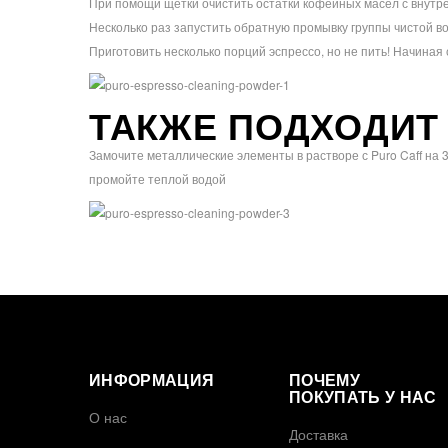
При помощи щётки очистить остатки кофейных масел с внутр
Несколько раз запустить обратную промывку группы чистой в
Приготовить несколько порций эспрессо, но не пить! Начиная
ТАКЖЕ ПОДХОДИТ 
Замочите металлические элементы в растворе с Puro Caff на 30
промойте теплой водой
ИНФОРМАЦИЯ
ПОЧЕМУ
ПОКУПАТЬ У НАС
О нас
Доставка