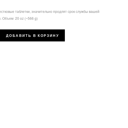
естковые таблетки, значительно продлят срок службы вашей
 Объем 20 oz (~566 g)
ДОБАВИТЬ В КОРЗИНУ