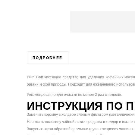
Перейти
к
началу
галереи
ПОДРОБНЕЕ
изображений
Puro Caff чистящее средство для удаления кофейных масел
органической природы. Подходит для ежедневного использов
Рекомендованно для очистки не менее 2 раз в неделю.
ИНСТРУКЦИЯ ПО 
Заменить корзину в холдере слепым фильтром (металлически
Насыпать половину чайной ложки средства в холдер и вставить
Запустить цикл обратной промывки группы эспрессо машины. Д