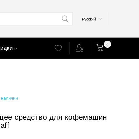
Язык
Русский
0
КИДКИ
Корзина
 наличии
щее средство для кофемашин
aff