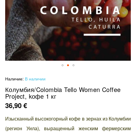
Перейти
Наличие:
В наличии
к
началу
Колумбия/Colombia Tello Women Coffee
Project, kофе 1 кг
галереи
изображений
36,90 €
Изысканный высокогорный кофе в зернах из Колумбии
(регион Уила), выращенный женским фермерским