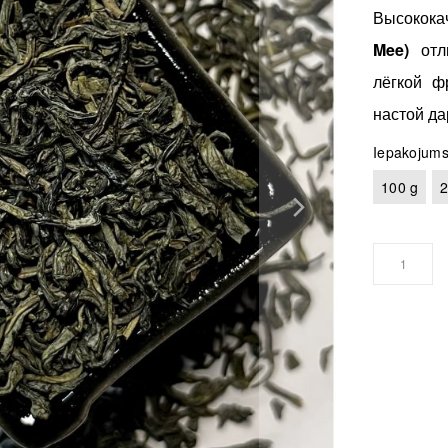
Высокока
Mee)
отли
лёгкой ф
настой да
Iepakojum
100 g
2