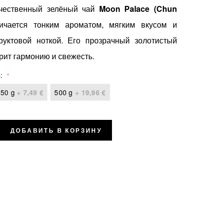
чественный зелёный чай
Moon Palace (Chun
чается тонким ароматом, мягким вкусом и
руктовой ноткой. Его прозрачный золотистый
рит гармонию и свежесть.
s
50 g
+
7,49 €
500 g
+
19,96 €
ДОБАВИТЬ В КОРЗИНУ