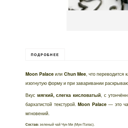
Перейти
к
началу
галереи
ПОДРОБНЕЕ
изображений
Moon Palace
или
Chun Mee
, что переводится 
изогнутую форму и при заваривании раскрываю
Вкус
мягкий, слегка кисловатый
, с утончён
бархатистой текстурой.
Moon Palace
— это чай
мгновений.
Состав:
зеленый чай Чун Ми (Мун Пэлас).