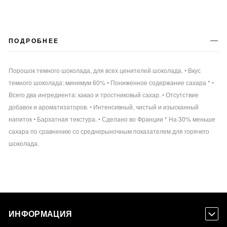
ПОДРОБНЕЕ
Порошок темного шоколада, для всех ценителей шоколада. • Вкус
темного шоколада: минимум 60% • Пониженное содержание сахара * •
Всего два ингредиента: какао и тростниковый сахар. • Отсутствие
добавок и ароматизаторов. • Интенсивный, чистый и изысканный
напиток • Бархатная текстура. • Сделано во Франции * На 30% меньше
сахара по сравнению со среднерыночным показателем для горячего
шоколада.
ИНФОРМАЦИЯ