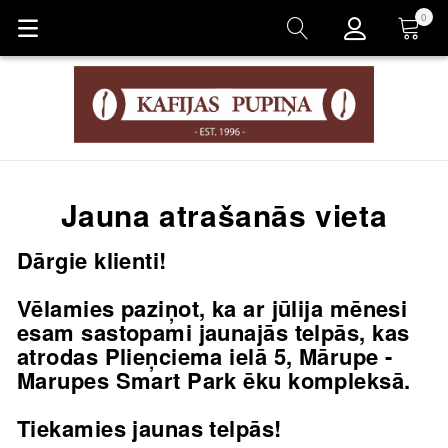
0
Корзина
Jauna atrašanās vieta
Dārgie klienti!
Vēlamies paziņot, ka ar jūlija mēnesi
esam sastopami jaunajās telpās, kas
atrodas Plieņciema ielā 5, Mārupe -
Marupes Smart Park ēku kompleksā
.
Tiekamies jaunas telpās!