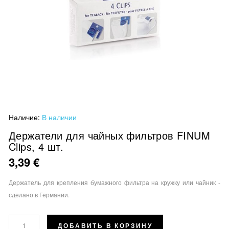
Перейти
Наличие:
В наличии
к
началу
Держатели для чайных фильтров FINUM
Clips, 4 шт.
галереи
изображений
3,39 €
Держатель для крепления бумажного фильтра на кружку или чайник -
сделано в Германии.
ДОБАВИТЬ В КОРЗИНУ