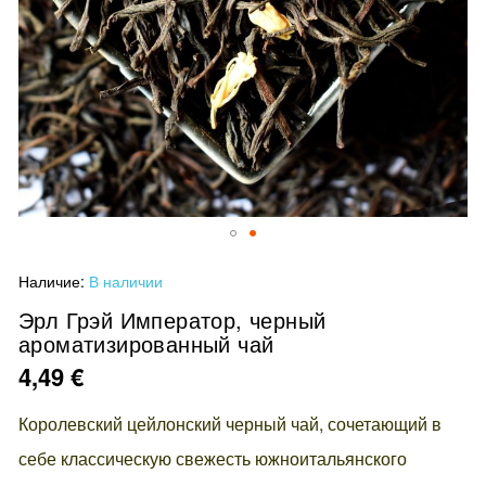
Перейти
Наличие:
В наличии
к
началу
Эрл Грэй Император, черный
ароматизированный чай
галереи
изображений
4,49 €
Королевский цейлонский черный чай, сочетающий в
себе классическую свежесть южноитальянского