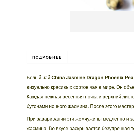
Перейти
к
началу
галереи
ПОДРОБНЕЕ
изображений
Белый чай
China Jasmine Dragon Phoenix Pe
визуально красивых сортов чая в мире. Он объ
Каждая нежная весенняя почка и верхний лист
бутонами ночного жасмина. После этого масте
При заваривании эти жемчужины медленно и з
жасмина. Во вкусе раскрывается безупречная т