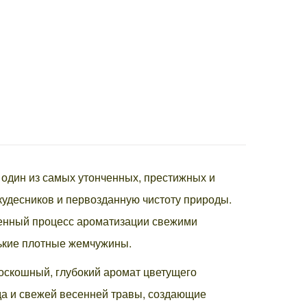
один из самых утонченных, престижных и
кудесников и первозданную чистоту природы.
венный процесс ароматизации свежими
нькие плотные жемчужины.
оскошный, глубокий аромат цветущего
еда и свежей весенней травы, создающие