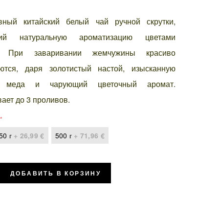
вный китайский белый чай ручной скрутки,
ий натуральную ароматизацию цветами
. При заваривании жемчужины красиво
ются, даря золотистый настой, изысканную
ь меда и чарующий цветочный аромат.
ает до 3 проливов.
50 г
+
26,99 €
500 г
+
71,96 €
ДОБАВИТЬ В КОРЗИНУ