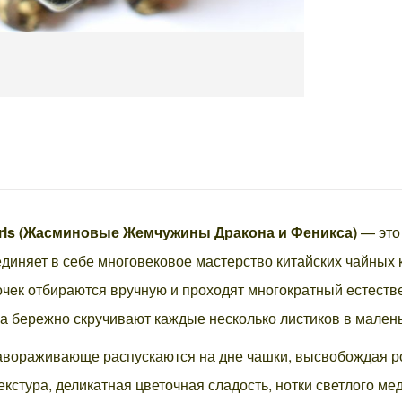
arls (Жасминовые Жемчужины Дракона и Феникса)
— это 
единяет в себе многовековое мастерство китайских чайных 
очек отбираются вручную и проходят многократный естест
ра бережно скручивают каждые несколько листиков в мале
авораживающе распускаются на дне чашки, высвобождая р
екстура, деликатная цветочная сладость, нотки светлого м