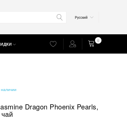
Язык
Русский
0
КИДКИ
Корзина
 наличии
jasmine Dragon Phoenix Pearls,
 чай