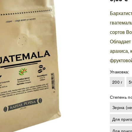
Бархатист
гватемаль
сортов Bo
Обладает 
арахиса, 
фруктовой
Упаковка
200 г
5
Степень п
Зерна (не
Для приго
Для приго