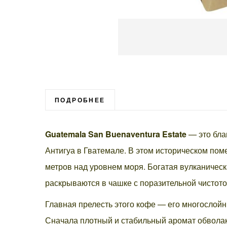
Перейти
к
началу
галереи
ПОДРОБНЕЕ
изображений
Guatemala San Buenaventura Estate
— это бла
Антигуа в Гватемале. В этом историческом по
метров над уровнем моря. Богатая вулканичес
раскрываются в чашке с поразительной чистото
Главная прелесть этого кофе — его многослойн
Сначала плотный и стабильный аромат обволак