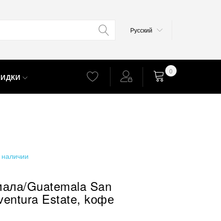
Язык
Русский
0
КИДКИ
Корзина
 наличии
мала/Guatemala San
entura Estate, kофе