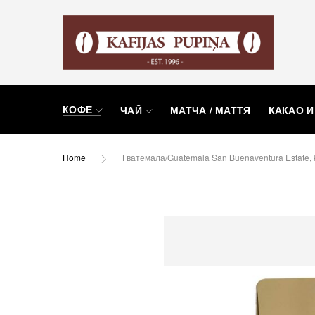
КОФЕ
ЧАЙ
МАТЧА / МАТТЯ
КАКАО И
Home
Гватемала/Guatemala San Buenaventura Estate,
Пропустить
и
перейти
к
галереям
изображений