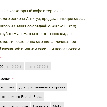
ый высокогорный кофе в зернах из
ского региона Антигуа, представляющий смесь
urbon и Caturra со средней обжаркой (6/10).
глубоким ароматом горького шоколада и
который постепенно сменяется деликатной
 кислинкой и мягким хлебным послевкусием.
00 г
+
10,90 €
1 кг
+
27,90 €
омола
 молоть)
Для приготовления в кружке
товления во French Press
товления в турке
Espresso
Moka