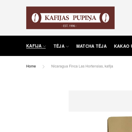
KAFIJA
TĒJA
MATCHA TĒJA
KAKAO 
Home
Nicaragua Finca Las Hortensias, kafija
Skip
to
the
end
of
the