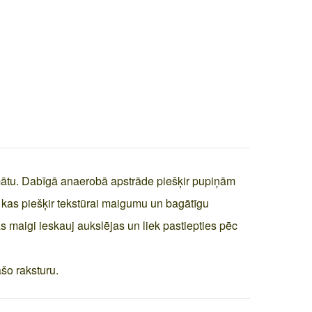
mātu. Dabīgā anaerobā apstrāde piešķir pupiņām
 kas piešķir tekstūrai maigumu un bagātīgu
s maigi ieskauj aukslējas un liek pastiepties pēc
šo raksturu.