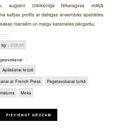
s, augļaini izteiksmīgs Nikaragvas vidējā
a kafijas profils ar dabīgas anaerobās apstrādes
i, kakao niansēm un maigu karameles pēcgaršu.
s
 kg
+
€28,90
gatavošanai
Apliešanai krūzē
anai ar French Press
Pagatavošanai turkā
 malums
Moka
PIEVIENOT GROZAM