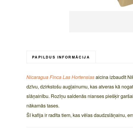
Skip
to
the
beginning
PAPILDUS INFORMĀCIJA
of
the
Nicaragua Finca Las Hortensias
aicina izbaudīt N
images
gallery
dzīvu, dzirkstošu augļainumu, kas atveras kā noga
slāņainību. Rozīņu saldenās nianses piešķir garšai
nākamās tases.
Šī kafija ir radīta tiem, kas vēlas daudzslāņainu, 