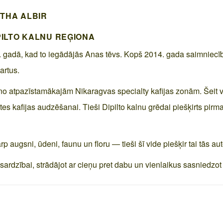
RTHA ALBIR
IPILTO KALNU REĢIONA
 gadā, kad to iegādājās Anas tēvs. Kopš 2014. gada saimniecīb
artus.
 no atpazīstamākajām Nikaragvas specialty kafijas zonām. Šeit 
tes kafijas audzēšanai. Tieši Dipilto kalnu grēdai piešķirts pi
p augsni, ūdeni, faunu un floru — tieši šī vide piešķir tai tās au
ardzībai, strādājot ar cieņu pret dabu un vienlaikus sasniedzot