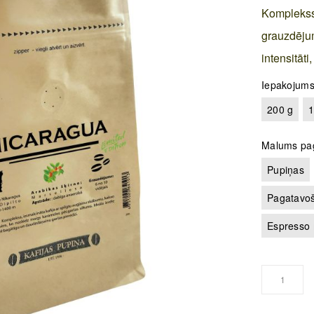
Kompleks
grauzdējum
intensitāt
Iepakojum
200 g
1
Malums pa
Pupiņas
Pagatavoš
Espresso