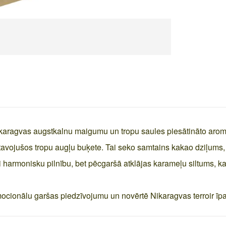
ikaragvas augstkalnu maigumu un tropu saules piesātināto aro
tavojušos tropu augļu buķete. Tai seko samtains kakao dziļums,
 harmonisku pilnību, bet pēcgaršā atklājas karameļu siltums, ka
emocionālu garšas piedzīvojumu un novērtē Nikaragvas terroir īpa