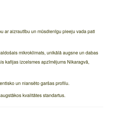
u ar aizrautību un mūsdienīgu pieeju vada pati
valdošais mikroklimats, unikālā augsne un dabas
rmais kafijas izcelsmes apzīmējums Nikaragvā,
tentisko un niansēto garšas profilu.
 augstākos kvalitātes standartus.