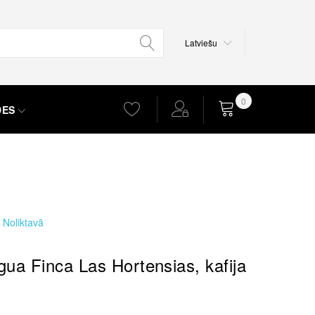
Valoda
Latviešu
0
DES
Grozs
Noliktavā
gua Finca Las Hortensias, kafija