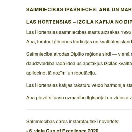
SAIMNIECĪBAS ĪPAŠNIECES: ANA UN MA
LAS HORTENSIAS – IZCILA KAFIJA NO D
Las Hortensias saimniecības stāsts aizsākās 1992.
Ana, turpinot ģimenes tradīcijas un kvalitātes stand
Saimniecība atrodas Dipilto reģiona sirdī — vienā
daudzveidība rada ideālus apstākļus izcilas kvalitā
apliecinot tā nozīmi un reputāciju.
Las Hortensias kafijas raksturu veido harmonija star
Ana pievērš īpašu uzmanību ilgtspējai un vides aizs
Saimniecības darbs ir starptautiski novērtēts:
• 6. vieta Cup of Excellence 2020